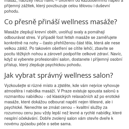
masáž, nabízejí něco navíc – uvolnění od každodenního napětí a
příjemný zážitek, který povzbuzuje celou tělovou i duševní
pohodu.
Co přesně přináší wellness masáže?
Masáže zlepšují krevní oběh, uvolňují svaly a pomáhají
odbourávat stres. V případě foot fetish masáže se zaměřujete
konkrétně na nohy – často přehlíženou část těla, která ale nese
velkou zátěž. Po takovém ošetření se cítíte lehčí, zbavíte se
pocitu těžkých nohou a zároveň podpoříte celkové zdraví. Navíc,
když si vyberete profesionální salon, dostanete i příjemný osobní
přístup, který zlepšuje psychickou pohodu.
Jak vybrat správný wellness salon?
Vyzkoušejte si různé místo a zjistěte, kde vám nejvíce vyhovuje
atmosféra i nabídka masáží. V Praze existuje spousta salonů s
rozmanitou nabídkou - od klasických relaxačních až po erotické
masáže, které dokážou odbourat napětí nejen tělesné, ale i
psychické. Nenechte se zmást cenou – kvalitní služby za
rozumnou cenu jsou vždy lepší než levné a rychlé nabídky, které
nesplní očekávání. Dobře zvolený salon vám otevře dveře k
novému způsobu péče o sebe sama.