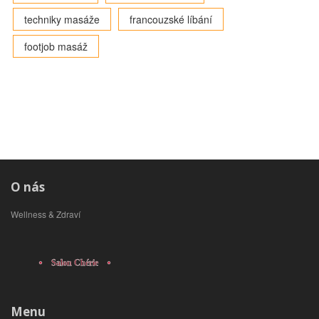
techniky masáže
francouzské líbání
footjob masáž
O nás
Wellness & Zdraví
Menu