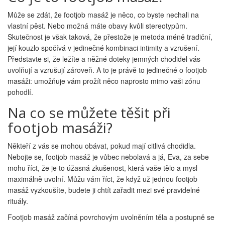
Může se zdát, že footjob masáž je něco, co byste nechali na
vlastní pěst. Nebo možná máte obavy kvůli stereotypům.
Skutečnost je však taková, že přestože je metoda méně tradiční,
její kouzlo spočívá v jedinečné kombinaci intimity a vzrušení.
Představte si, že ležíte a něžné doteky jemných chodidel vás
uvolňují a vzrušují zároveň. A to je právě to jedinečné o footjob
masáži: umožňuje vám prožít něco naprosto mimo vaši zónu
pohodlí.
Na co se můžete těšit při
footjob masáži?
Někteří z vás se mohou obávat, pokud mají citlivá chodidla.
Nebojte se, footjob masáž je vůbec nebolavá a já, Eva, za sebe
mohu říct, že je to úžasná zkušenost, která vaše tělo a mysl
maximálně uvolní. Můžu vám říct, že když už jednou footjob
masáž vyzkoušíte, budete ji chtít zařadit mezi své pravidelné
rituály.
Footjob masáž začíná povrchovým uvolněním těla a postupně se