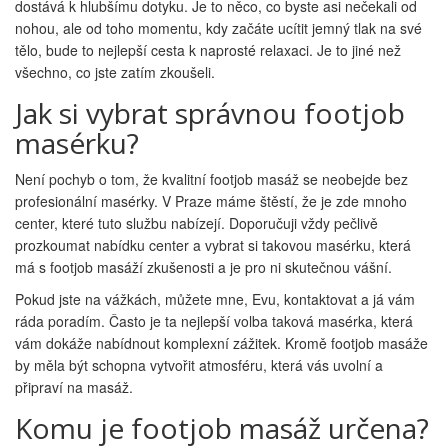
dostává k hlubšímu dotyku. Je to něco, co byste asi nečekali od
nohou, ale od toho momentu, kdy začáte ucítit jemný tlak na své
tělo, bude to nejlepší cesta k naprosté relaxaci. Je to jiné než
všechno, co jste zatím zkoušeli.
Jak si vybrat správnou footjob
masérku?
Není pochyb o tom, že kvalitní footjob masáž se neobejde bez
profesionální masérky. V Praze máme štěstí, že je zde mnoho
center, které tuto službu nabízejí. Doporučuji vždy pečlivě
prozkoumat nabídku center a vybrat si takovou masérku, která
má s footjob masáží zkušenosti a je pro ni skutečnou vášní.
Pokud jste na vážkách, můžete mne, Evu, kontaktovat a já vám
ráda poradím. Často je ta nejlepší volba taková masérka, která
vám dokáže nabídnout komplexní zážitek. Kromě footjob masáže
by měla být schopna vytvořit atmosféru, která vás uvolní a
připraví na masáž.
Komu je footjob masáž určena?