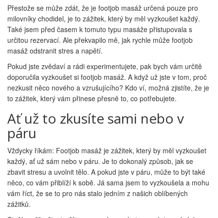
Přestože se může zdát, že je footjob masáž určená pouze pro
milovníky chodidel, je to zážitek, který by měl vyzkoušet každý.
Také jsem před časem k tomuto typu masáže přistupovala s
určitou rezervací. Ale překvapilo mě, jak rychle může footjob
masáž odstranit stres a napětí.
Pokud jste zvědaví a rádi experimentujete, pak bych vám určitě
doporučila vyzkoušet si footjob masáž. A když už jste v tom, proč
nezkusit něco nového a vzrušujícího? Kdo ví, možná zjistíte, že je
to zážitek, který vám přinese přesně to, co potřebujete.
Ať už to zkusíte sami nebo v
páru
Vždycky říkám: Footjob masáž je zážitek, který by měl vyzkoušet
každý, ať už sám nebo v páru. Je to dokonalý způsob, jak se
zbavit stresu a uvolnit tělo. A pokud jste v páru, může to být také
něco, co vám přiblíží k sobě. Já sama jsem to vyzkoušela a mohu
vám říct, že se to pro nás stalo jedním z našich oblíbených
zážitků.