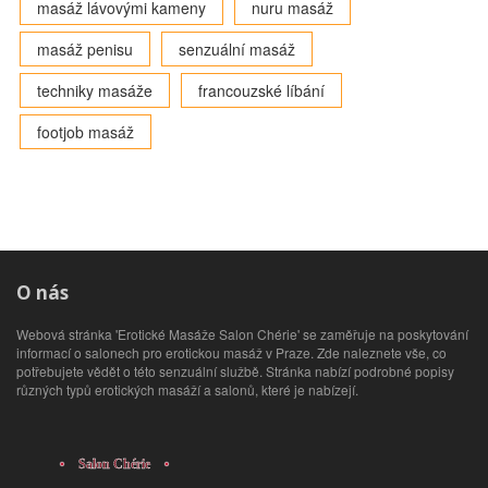
masáž lávovými kameny
nuru masáž
masáž penisu
senzuální masáž
techniky masáže
francouzské líbání
footjob masáž
O nás
Webová stránka 'Erotické Masáže Salon Chérie' se zaměřuje na poskytování
informací o salonech pro erotickou masáž v Praze. Zde naleznete vše, co
potřebujete vědět o této senzuální službě. Stránka nabízí podrobné popisy
různých typů erotických masáží a salonů, které je nabízejí.