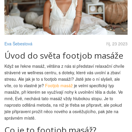
Eva Šebestová
říj, 23 2023
Úvod do světa footjob masáže
Když se řekne masáž, většina z nás si představí relaxační chvíle
strávené ve wellness centru, s doteky, které vás uvolní a zbaví
stresu. Ale jak je to s footjob masáží? Jistě jste o ní slyšeli, ale
víte, co to vlastně je?
Footjob masáž
je velmi specifický typ
masáže, při kterém se využívají nohy k uvolnění těla a duše. Ve
mně, Evě, nechává tato masáž vždy hlubokou stopu. Je to
naprosto odlišná metoda, na niž je třeba se připravit, ale pokud
jste připraveni prožít něco nového a osvěžujícího, pak jste na
správném místě.
Co je to footjob masáž?