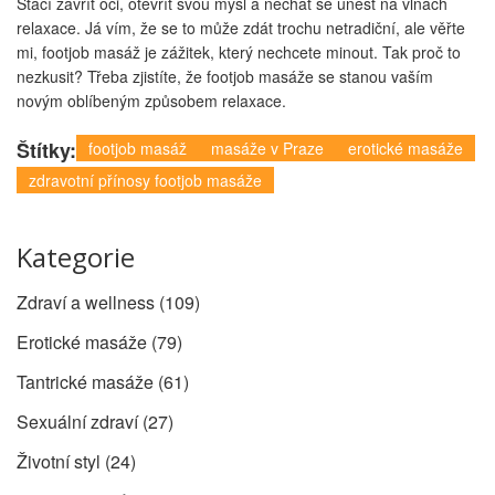
Stačí zavřít oči, otevřít svou mysl a nechat se unést na vlnách
relaxace. Já vím, že se to může zdát trochu netradiční, ale věřte
mi, footjob masáž je zážitek, který nechcete minout. Tak proč to
nezkusit? Třeba zjistíte, že footjob masáže se stanou vaším
novým oblíbeným způsobem relaxace.
Štítky:
footjob masáž
masáže v Praze
erotické masáže
zdravotní přínosy footjob masáže
Kategorie
Zdraví a wellness
(109)
Erotické masáže
(79)
Tantrické masáže
(61)
Sexuální zdraví
(27)
Životní styl
(24)