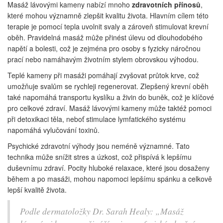
Masáž lávovými kameny nabízí mnoho
zdravotních přínosů
,
které mohou významně zlepšit kvalitu života. Hlavním cílem této
terapie je pomocí tepla uvolnit svaly a zároveň stimulovat krevní
oběh. Pravidelná masáž může přinést úlevu od dlouhodobého
napětí a bolesti, což je zejména pro osoby s fyzicky náročnou
prací nebo namáhavým životním stylem obrovskou výhodou.
Teplé kameny při masáži pomáhají zvyšovat průtok krve, což
umožňuje svalům se rychleji regenerovat. Zlepšený krevní oběh
také napomáhá transportu kyslíku a živin do buněk, což je klíčové
pro celkové zdraví. Masáž lávovými kameny může taktéž pomoci
při detoxikaci těla, neboť stimulace lymfatického systému
napomáhá vylučování toxinů.
Psychické zdravotní výhody jsou neméně významné. Tato
technika může snížit stres a úzkost, což přispívá k lepšímu
duševnímu zdraví. Pocity hluboké relaxace, které jsou dosaženy
během a po masáži, mohou napomoci lepšímu spánku a celkově
lepší kvalitě života.
Podle dermatoložky Dr. Sarah Healy: „Masáž