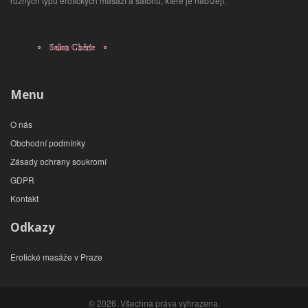
různých typů erotických masáží a salonů, které je nabízejí.
Menu
O nás
Obchodní podmínky
Zásady ochrany soukromí
GDPR
Kontakt
Odkazy
Erotické masáže v Praze
© 2026. Všechna práva vyhrazena.