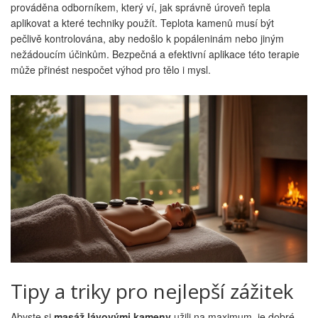
prováděna odborníkem, který ví, jak správně úroveň tepla
aplikovat a které techniky použít. Teplota kamenů musí být
pečlivě kontrolována, aby nedošlo k popáleninám nebo jiným
nežádoucím účinkům. Bezpečná a efektivní aplikace této terapie
může přinést nespočet výhod pro tělo i mysl.
Tipy a triky pro nejlepší zážitek
Abyste si
masáž lávovými kameny
užili na maximum, je dobré