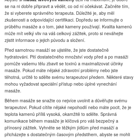
se na ni dobře připravit a vědět, co od ní očekávat. Začněte tím,
že si vyberete správného terapeuta. Důležité je, aby měl
zkušenosti a odpovídající certifikaci. Dopředu se informujte o
průběhu masáže a o tom, jaké kameny používají. Kvalita kamenů
může mít velký vliv na váš celkový zážitek, proto si neváhejte
zjistit informace o jejich původu a složení.
Před samotnou masáží se ujistěte, že jste dostatečně
hydratováni. Pití dostatečného množství vody před a po masáži
pomůže vašemu tělu zbavit se toxinů a maximalizovat účinky
masáže. Pokud máte nějaké zdravotní problémy nebo jste
těhotná, určitě to sdělte svému terapeutovi předem. Některé stavy
mohou vyžadovat speciální přístup nebo úplné vynechání
masáže.
Během masáže se snažte co nejvíce uvolnit a důvěřujte svému
terapeutovi. Pokud cítíte nějaké nepohodlí nebo máte pocit, že je
teplota kamenů příliš vysoká, okamžitě to sdělte. Správná
komunikace během masáže je klíčová pro váš bezpečný a
přínosný zážitek. Vyhněte se těžkým jídlům před masáží a
přicházejte s dostatečným časovým předstihem, abyste se mohli