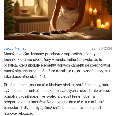
Jakub Němec
zář, 26 2024
Masáž lávovými kameny je jednou z nejstarších léčebných
technik, která má své kořeny v mnoha kulturách světa. Je to
praktika, která spojuje elementy horkých kamenů se specifickými
masážními technikami, čímž se dosahuje nejen fyzické úlevy, ale
také duševního uklidnění.
Při této masáži jsou na tělo kladeny hladké, ohřáté kameny, které
svým teplem pronikají hluboko do svalových vrstev. Tento proces
pomáhá uvolnit napětí ve svalech, zlepšit krevní oběh a
podporuje detoxikaci těla. Nejen že uvolňuje tělo, ale má také
blahodárný vliv na mysl, čímž snižuje stres a navozuje pocit
hluboké relaxace.