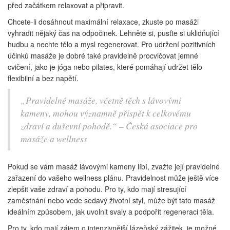
před začátkem relaxovat a připravit.
Chcete-li dosáhnout maximální relaxace, zkuste po masáži
vyhradit nějaký čas na odpočinek. Lehněte si, pusťte si uklidňující
hudbu a nechte tělo a mysl regenerovat. Pro udržení pozitivních
účinků masáže je dobré také pravidelně procvičovat jemné
cvičení, jako je jóga nebo pilates, které pomáhají udržet tělo
flexibilní a bez napětí.
„Pravidelné masáže, včetně těch s lávovými
kameny, mohou významně přispět k celkovému
zdraví a duševní pohodě.“ – Česká asociace pro
masáže a wellness
Pokud se vám masáž lávovými kameny líbí, zvažte její pravidelné
zařazení do vašeho wellness plánu. Pravidelnost může ještě více
zlepšit vaše zdraví a pohodu. Pro ty, kdo mají stresující
zaměstnání nebo vede sedavý životní styl, může být tato masáž
ideálním způsobem, jak uvolnit svaly a podpořit regeneraci těla.
Pro ty, kdo mají zájem o intenzivnější lázeňský zážitek, je možné