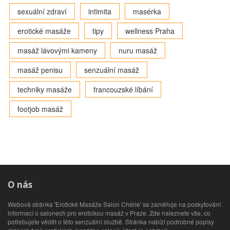
sexuální zdraví
intimita
masérka
erotické masáže
tipy
wellness Praha
masáž lávovými kameny
nuru masáž
masáž penisu
senzuální masáž
techniky masáže
francouzské líbání
footjob masáž
O nás
Webová stránka 'Erotické Masáže Salon Chérie' se zaměřuje na poskytování
informací o salonech pro erotickou masáž v Praze. Zde naleznete vše, co
potřebujete vědět o této senzuální službě. Stránka nabízí podrobné popisy