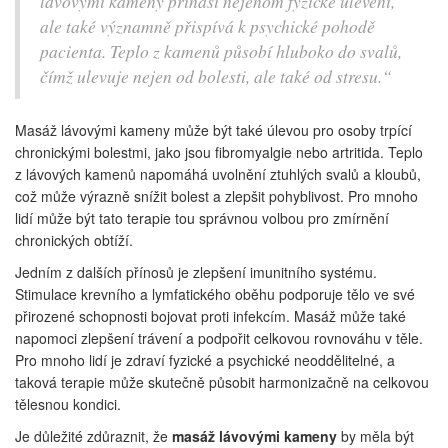
lávovými kameny přináší nejenom fyzické ulevění,
ale také významně přispívá k psychické pohodě
pacienta. Teplo z kamenů působí hluboko do svalů,
čímž ulevuje nejen od bolesti, ale také od stresu.“
Masáž lávovými kameny může být také úlevou pro osoby trpící
chronickými bolestmi, jako jsou fibromyalgie nebo artritida. Teplo
z lávových kamenů napomáhá uvolnění ztuhlých svalů a kloubů,
což může výrazně snížit bolest a zlepšit pohyblivost. Pro mnoho
lidí může být tato terapie tou správnou volbou pro zmírnění
chronických obtíží.
Jedním z dalších přínosů je zlepšení imunitního systému.
Stimulace krevního a lymfatického oběhu podporuje tělo ve své
přirozené schopnosti bojovat proti infekcím. Masáž může také
napomoci zlepšení trávení a podpořit celkovou rovnováhu v těle.
Pro mnoho lidí je zdraví fyzické a psychické neoddělitelné, a
taková terapie může skutečně působit harmonizačně na celkovou
tělesnou kondici.
Je důležité zdůraznit, že
masáž lávovými kameny
by měla být