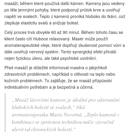
masáži, během které používá další kámen. Kameny jsou vedeny
po těle jemnými pohyby, které podporují průtok krve a uvolňují
napětí ve svalech. Teplo z kamenů proniká hluboko do tkání, což
zlepšuje elasticitu svalů a snižuje bolest.
Celý proces trvá obvykle 60 až 90 minut. Během tohoto času se
klient často cítí hluboce relaxovaný. Masér může použít
aromaterapeutické oleje, které doplňují zkušenost pomocí vůní a
dále uvolňují nervový systém. Tento synergický efekt přináší
nejen fyzickou úlevu, ale také psychické uvolnění.
Před masáží je důležité informovat maséra o jakýchkoli
zdravotních problémech, například o citlivosti na teplo nebo
kožních problémech. To zajišťuje, že se masáž přizpůsobí
individuálním potřebám a je bezpečná a účinná.
„Masáž lávovými kameny je ideální pro odstranění
hlubokých bolestí ve svalech,“ říká
aromaterapeutka Marie Novotná. „Teplo kamenů v
kombinaci se správnou technikou může zázračně
ulevit od chronických bolestí.“