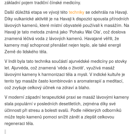
základní pojem tradiční čínské medicíny.
Další důležitá etapa ve vývoji této
techniky
se odehrála na Havaji.
Díky vulkanické aktivitě je na Havaji k dispozici spousta přírodních
lávových kamenů, které místní obyvatelé používali k masážím. Na
Havaji je tato metoda známá jako 'Pohaku Wai Ola', což doslova
znamená léčivá voda z lávových kamenů. Havajané věřili, že
kameny mají schopnost přenášet nejen teplo, ale také energii
Země do lidského těla.
V Indii byla tato technika součástí ajurvédské medicíny po stovky
let. Ajurvéda, což znamená 'věda o životě', využívá masáž
lávovými kameny k harmonizaci těla a mysli. V indické kultuře je
tento typ masáže často kombinován s aromaterapií a meditací,
což zvyšuje celkový účinek na zdraví a blaho.
V moderní západní terapeutické praxi se masáž lávovými kameny
stala populární v posledních desetiletích, zejména díky své
účinnosti při stresu a bolesti svalů. Podle některých odborníků
může teplo kamenů pomoci snížit zánět a zlepšit celkovou
regeneraci těla.