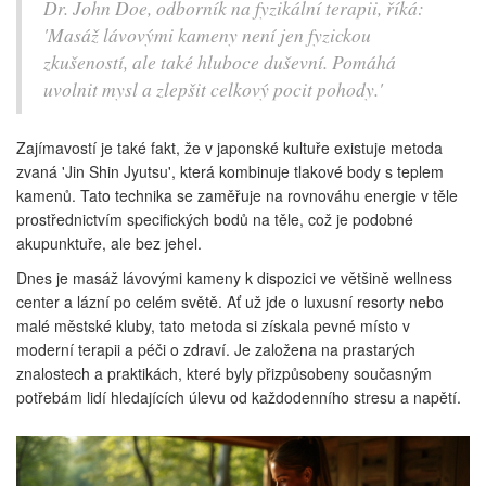
Dr. John Doe, odborník na fyzikální terapii, říká:
'Masáž lávovými kameny není jen fyzickou
zkušeností, ale také hluboce duševní. Pomáhá
uvolnit mysl a zlepšit celkový pocit pohody.'
Zajímavostí je také fakt, že v japonské kultuře existuje metoda
zvaná 'Jin Shin Jyutsu', která kombinuje tlakové body s teplem
kamenů. Tato technika se zaměřuje na rovnováhu energie v těle
prostřednictvím specifických bodů na těle, což je podobné
akupunktuře, ale bez jehel.
Dnes je masáž lávovými kameny k dispozici ve většině wellness
center a lázní po celém světě. Ať už jde o luxusní resorty nebo
malé městské kluby, tato metoda si získala pevné místo v
moderní terapii a péči o zdraví. Je založena na prastarých
znalostech a praktikách, které byly přizpůsobeny současným
potřebám lidí hledajících úlevu od každodenního stresu a napětí.