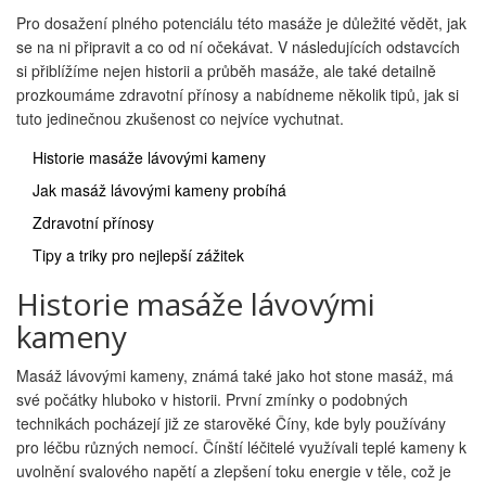
Pro dosažení plného potenciálu této masáže je důležité vědět, jak
se na ni připravit a co od ní očekávat. V následujících odstavcích
si přiblížíme nejen historii a průběh masáže, ale také detailně
prozkoumáme zdravotní přínosy a nabídneme několik tipů, jak si
tuto jedinečnou zkušenost co nejvíce vychutnat.
Historie masáže lávovými kameny
Jak masáž lávovými kameny probíhá
Zdravotní přínosy
Tipy a triky pro nejlepší zážitek
Historie masáže lávovými
kameny
Masáž lávovými kameny, známá také jako hot stone masáž, má
své počátky hluboko v historii. První zmínky o podobných
technikách pocházejí již ze starověké Číny, kde byly používány
pro léčbu různých nemocí. Čínští léčitelé využívali teplé kameny k
uvolnění svalového napětí a zlepšení toku energie v těle, což je