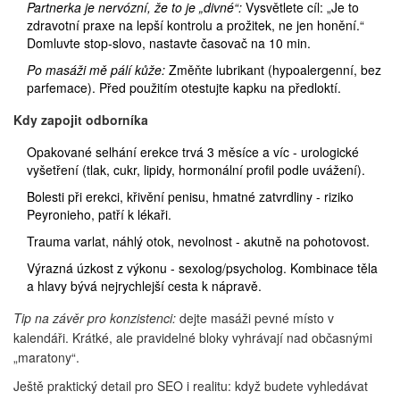
Partnerka je nervózní, že to je „divné“:
Vysvětlete cíl: „Je to
zdravotní praxe na lepší kontrolu a prožitek, ne jen honění.“
Domluvte stop‑slovo, nastavte časovač na 10 min.
Po masáži mě pálí kůže:
Změňte lubrikant (hypoalergenní, bez
parfemace). Před použitím otestujte kapku na předloktí.
Kdy zapojit odborníka
Opakované selhání erekce trvá 3 měsíce a víc - urologické
vyšetření (tlak, cukr, lipidy, hormonální profil podle uvážení).
Bolesti při erekci, křivění penisu, hmatné zatvrdliny - riziko
Peyronieho, patří k lékaři.
Trauma varlat, náhlý otok, nevolnost - akutně na pohotovost.
Výrazná úzkost z výkonu - sexolog/psycholog. Kombinace těla
a hlavy bývá nejrychlejší cesta k nápravě.
Tip na závěr pro konzistenci:
dejte masáži pevné místo v
kalendáři. Krátké, ale pravidelné bloky vyhrávají nad občasnými
„maratony“.
Ještě praktický detail pro SEO i realitu: když budete vyhledávat