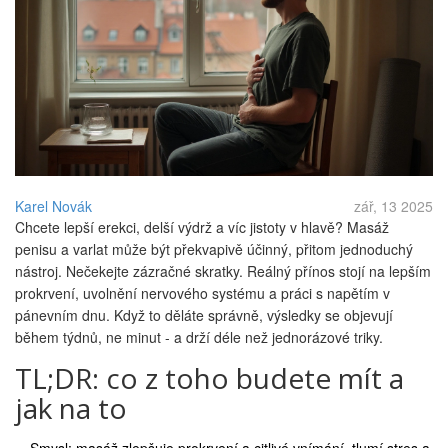
Karel Novák
zář, 13 2025
Chcete lepší erekci, delší výdrž a víc jistoty v hlavě? Masáž
penisu a varlat může být překvapivě účinný, přitom jednoduchý
nástroj. Nečekejte zázračné skratky. Reálný přínos stojí na lepším
prokrvení, uvolnění nervového systému a práci s napětím v
pánevním dnu. Když to děláte správně, výsledky se objevují
během týdnů, ne minut - a drží déle než jednorázové triky.
TL;DR: co z toho budete mít a
jak na to