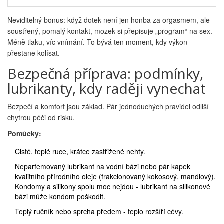
Neviditelný bonus: když dotek není jen honba za orgasmem, ale
soustřený, pomalý kontakt, mozek si přepisuje „program“ na sex.
Méně tlaku, víc vnímání. To bývá ten moment, kdy výkon
přestane kolísat.
Bezpečná příprava: podmínky,
lubrikanty, kdy raději vynechat
Bezpečí a komfort jsou základ. Pár jednoduchých pravidel odliší
chytrou péči od risku.
Pomůcky:
Čisté, teplé ruce, krátce zastřižené nehty.
Neparfemovaný lubrikant na vodní bázi nebo pár kapek
kvalitního přírodního oleje (frakcionovaný kokosový, mandlový).
Kondomy a silikony spolu moc nejdou - lubrikant na silikonové
bázi může kondom poškodit.
Teplý ručník nebo sprcha předem - teplo rozšíří cévy.