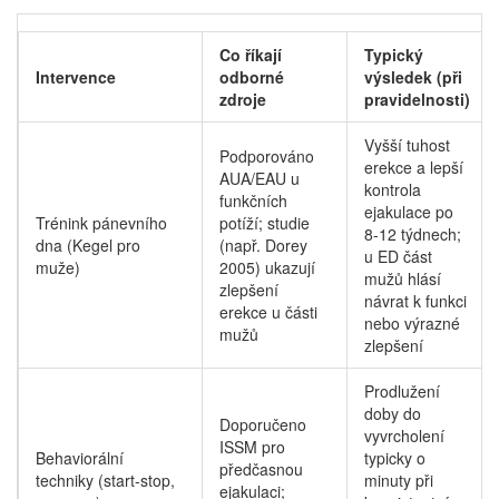
Co říkají
Typický
Intervence
odborné
výsledek (při
zdroje
pravidelnosti)
Vyšší tuhost
Podporováno
erekce a lepší
AUA/EAU u
kontrola
funkčních
ejakulace po
Trénink pánevního
potíží; studie
8-12 týdnech;
dna (Kegel pro
(např. Dorey
u ED část
muže)
2005) ukazují
mužů hlásí
zlepšení
návrat k funkci
erekce u části
nebo výrazné
mužů
zlepšení
Prodlužení
doby do
Doporučeno
vyvrcholení
ISSM pro
Behaviorální
typicky o
předčasnou
techniky (start-stop,
minuty při
ejakulaci;