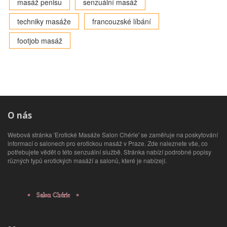
masáž penisu
senzuální masáž
techniky masáže
francouzské líbání
footjob masáž
O nás
Webová stránka 'Erotické Masáže Salon Chérie' se zaměřuje na poskytování
informací o salonech pro erotickou masáž v Praze. Zde naleznete vše, co
potřebujete vědět o této senzuální službě. Stránka nabízí podrobné popisy
různých typů erotických masáží a salonů, které je nabízejí.