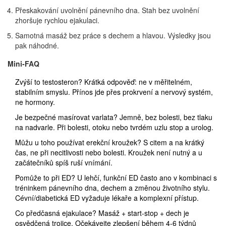
Přeskakování uvolnění pánevního dna. Stah bez uvolnění
zhoršuje rychlou ejakulaci.
Samotná masáž bez práce s dechem a hlavou. Výsledky jsou
pak náhodné.
Mini‑FAQ
Zvýší to testosteron? Krátká odpověď: ne v měřitelném,
stabilním smyslu. Přínos jde přes prokrvení a nervový systém,
ne hormony.
Je bezpečné masírovat varlata? Jemně, bez bolesti, bez tlaku
na nadvarle. Při bolesti, otoku nebo tvrdém uzlu stop a urolog.
Můžu u toho používat erekční kroužek? S citem a na krátký
čas, ne při necitlivosti nebo bolesti. Kroužek není nutný a u
začátečníků spíš ruší vnímání.
Pomůže to při ED? U lehčí, funkční ED často ano v kombinaci s
tréninkem pánevního dna, dechem a změnou životního stylu.
Cévní/diabetická ED vyžaduje lékaře a komplexní přístup.
Co předčasná ejakulace? Masáž + start-stop + dech je
osvědčená trojice. Očekávejte zlepšení během 4-6 týdnů