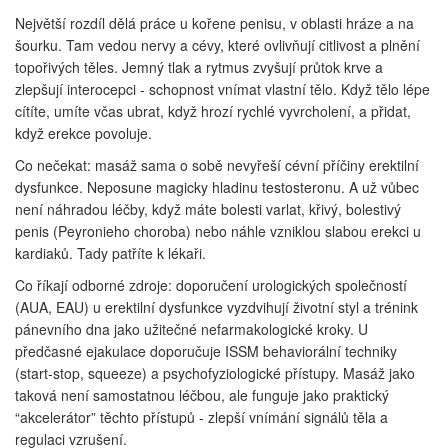
Největší rozdíl dělá práce u kořene penisu, v oblasti hráze a na
šourku. Tam vedou nervy a cévy, které ovlivňují citlivost a plnění
topořivých těles. Jemný tlak a rytmus zvyšují průtok krve a
zlepšují interocepci - schopnost vnímat vlastní tělo. Když tělo lépe
cítíte, umíte včas ubrat, když hrozí rychlé vyvrcholení, a přidat,
když erekce povoluje.
Co nečekat: masáž sama o sobě nevyřeší cévní příčiny erektilní
dysfunkce. Neposune magicky hladinu testosteronu. A už vůbec
není náhradou léčby, když máte bolesti varlat, křivý, bolestivý
penis (Peyronieho choroba) nebo náhle vzniklou slabou erekci u
kardiaků. Tady patříte k lékaři.
Co říkají odborné zdroje: doporučení urologických společností
(AUA, EAU) u erektilní dysfunkce vyzdvihují životní styl a trénink
pánevního dna jako užitečné nefarmakologické kroky. U
předčasné ejakulace doporučuje ISSM behaviorální techniky
(start-stop, squeeze) a psychofyziologické přístupy. Masáž jako
taková není samostatnou léčbou, ale funguje jako praktický
“akcelerátor” těchto přístupů - zlepší vnímání signálů těla a
regulaci vzrušení.