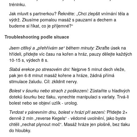
tréninku.
Jak mluvit s partnerkou? Řekněte: „Chci zlepšit vnímání těla a
výdrž. Zkusíme pomalou masáž s pauzami a dechem a
budeme si říkat, co je příjemné?“
Troubleshooting podle situace
Jsem citlivý a „přehřívám se“ během minuty:
Zkraťte úsek na
hřídeli, přidejte víc času na kořen a hráz, pauzy dělejte každých
10-15 s, výdech 8 s.
Slabá erekce po stresovém dni:
Nejprve 5 minut dech vleže,
pak jen 6-8 minut masáž kořene a hráze, žádná přímá
stimulace žaludu. Cíl: zklidnit nervy.
Bolest v šourku nebo strach z poškození:
Zůstaňte u hladivých
doteků šourku bez tlaku, vynechte manipulaci s varlaty. Trvá‑li
bolest nebo se objeví uzlík - urolog.
Tvrdost v pánevním dnu, bolest v hrázi při sezení:
Přidejte 2×
denně 2 min „reverse Kegels“ - vědomé uvolnění, jako byste
chtěli „nechat plynout moč“. Masáž hráze jen plošně, bez tlaku
do hloubky.