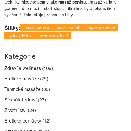
techniky, hledejte pojmy jako
masáž penisu
, „masáž varlat“,
„pánevní dno muži“, „start-stop“. Filtrujte sliby o „okamžitém
vyléčení“. Tělo miluje proces, ne triky.
Štítky:
masáž penisu
masáž varlat
zlepšení erekce
výdrž v ložnici
sexuální zdraví
Kategorie
Zdraví a wellness
(109)
Erotické masáže
(79)
Tantrické masáže
(60)
Sexuální zdraví
(27)
Životní styl
(24)
Erotické pomůcky
(12)