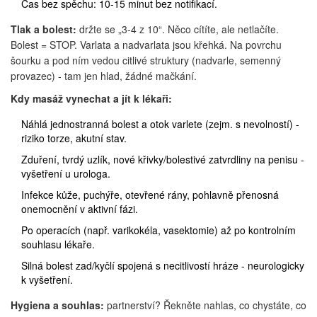
Čas bez spěchu: 10-15 minut bez notifikací.
Tlak a bolest:
držte se „3-4 z 10“. Něco cítíte, ale netlačíte.
Bolest = STOP. Varlata a nadvarlata jsou křehká. Na povrchu
šourku a pod ním vedou citlivé struktury (nadvarle, semenný
provazec) - tam jen hlad, žádné mačkání.
Kdy masáž vynechat a jít k lékaři:
Náhlá jednostranná bolest a otok varlete (zejm. s nevolností) -
riziko torze, akutní stav.
Zduření, tvrdý uzlík, nové křivky/bolestivé zatvrdliny na penisu -
vyšetření u urologa.
Infekce kůže, puchýře, otevřené rány, pohlavně přenosná
onemocnění v aktivní fázi.
Po operacích (např. varikokéla, vasektomie) až po kontrolním
souhlasu lékaře.
Silná bolest zad/kyčlí spojená s necitlivostí hráze - neurologicky
k vyšetření.
Hygiena a souhlas:
partnerství? Řekněte nahlas, co chystáte, co