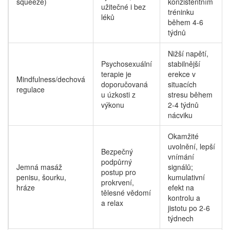
squeeze)
konzistentním
užitečné i bez
tréninku
léků
během 4-6
týdnů
Nižší napětí,
Psychosexuální
stabilnější
terapie je
erekce v
Mindfulness/dechová
doporučovaná
situacích
regulace
u úzkosti z
stresu během
výkonu
2-4 týdnů
nácviku
Okamžité
uvolnění, lepší
Bezpečný
vnímání
podpůrný
Jemná masáž
signálů;
postup pro
penisu, šourku,
kumulativní
prokrvení,
hráze
efekt na
tělesné vědomí
kontrolu a
a relax
jistotu po 2-6
týdnech