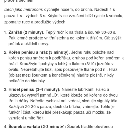
práce s dechem.
Dech jako metronom:
dýchejte nosem, do břicha. Nádech 4 s -
pauza 1 s - výdech 6 s. Kdykoliv se vzrušení blíží rychle k vrcholu,
zpomalte ruce a prodlužte výdech.
Zahřátí (2 minuty):
Teplý ručník na třísla a šourek 30-60 s.
Pak jemně protřete vnitřní stehna od kolen k tříslům. Cíl: zvýšit
průtok a uklidnit nervy.
Kořen penisu a hráz (3 minuty):
Jednu ruku položte nad
kořen penisu směrem k podbřišku, druhou pod kořen směrem k
hrázi. Krouživými pohyby s lehkým tlakem (3/10) jezděte v
oválu. Nepřetahujte kůži, spíš posouvejte tkáně pod ní. Hráz
(oblast mezi šourkem a konečníkem) hladíte plošně, nikdy
netlačíte do hloubky.
Hřídel penisu (3-4 minuty):
Naneste lubrikant. Palec a
ukazovák vytvoří jemné „O“, které klouže od kořene do dvou
třetin délky. Neřešte rychlost ani tvrdost, sledujte signály těla.
Každých 20-30 s pauza, dech do břicha, vnímejte. Tohle je
funkční část, kterou lidé přeskakují: pauza učí mozku, že
vzrušení umíte řídit.
Šourek a varlata (2-3 minuty):
Šourek hladíte otevřenou