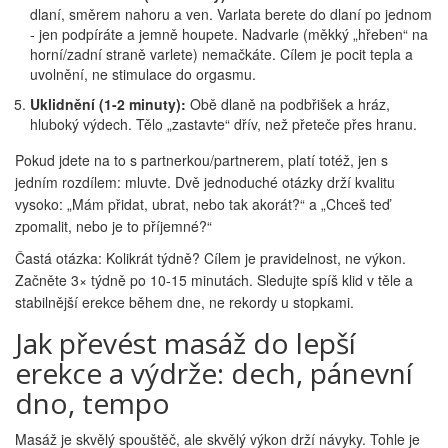
dlaní, směrem nahoru a ven. Varlata berete do dlaní po jednom
- jen podpíráte a jemně houpete. Nadvarle (měkký „hřeben“ na
horní/zadní straně varlete) nemačkáte. Cílem je pocit tepla a
uvolnění, ne stimulace do orgasmu.
Uklidnění (1-2 minuty):
Obě dlaně na podbřišek a hráz,
hluboký výdech. Tělo „zastavte“ dřív, než přeteče přes hranu.
Pokud jdete na to s partnerkou/partnerem, platí totéž, jen s
jedním rozdílem: mluvte. Dvě jednoduché otázky drží kvalitu
vysoko: „Mám přidat, ubrat, nebo tak akorát?“ a „Chceš teď
zpomalit, nebo je to příjemné?“
Častá otázka: Kolikrát týdně? Cílem je pravidelnost, ne výkon.
Začněte 3× týdně po 10-15 minutách. Sledujte spíš klid v těle a
stabilnější erekce během dne, ne rekordy u stopkami.
Jak převést masáž do lepší
erekce a výdrže: dech, pánevní
dno, tempo
Masáž je skvělý spouštěč, ale skvělý výkon drží návyky. Tohle je