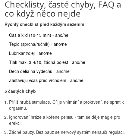
Checklisty, časté chyby, FAQ a
co když něco nejde
Rychlý checklist před každým sezením
Čas a klid (10-15 min) - ano/ne
Teplo (sprcha/ručník) - ano/ne
Lubrikant/olej - ano/ne
Tlak max. 3-4/10, žádná bolest - ano/ne
Dech delší na výdechu - ano/ne
Zastavuju včas před vrcholem - ano/ne
5 častých chyb
Příliš hrubá stimulace. Cíl je vnímání a prokrvení, ne sprint k
orgasmu.
Ignorování hráze a kořene penisu - tam se děje magie pro
erekci.
Žádné pauzy. Bez pauz se nervový systém nenaučí regulaci.