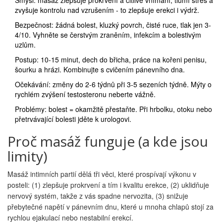
Smysl: masáž zlepšuje prokrvení a citlivé vnímání, tlumí stres a
zvyšuje kontrolu nad vzrušením - to zlepšuje erekci i výdrž.
Bezpečnost: žádná bolest, kluzký povrch, čisté ruce, tlak jen 3-
4/10. Vyhněte se čerstvým zraněním, infekcím a bolestivým
uzlům.
Postup: 10-15 minut, dech do břicha, práce na kořeni penisu,
šourku a hrázi. Kombinujte s cvičením pánevního dna.
Očekávání: změny do 2-6 týdnů při 3-5 sezeních týdně. Mýty o
rychlém zvýšení testosteronu neberte vážně.
Problémy: bolest = okamžitě přestaňte. Při hrbolku, otoku nebo
přetrvávající bolesti jděte k urologovi.
Proč masáž funguje (a kde jsou
limity)
Masáž intimních partií dělá tři věci, které prospívají výkonu v
posteli: (1) zlepšuje prokrvení a tím i kvalitu erekce, (2) uklidňuje
nervový systém, takže z vás spadne nervozita, (3) snižuje
přebytečné napětí v pánevním dnu, které u mnoha chlapů stojí za
rychlou ejakulací nebo nestabilní erekcí.