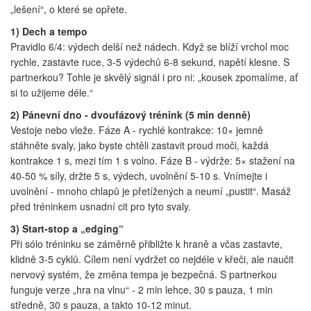
„lešení“, o které se opřete.
1) Dech a tempo
Pravidlo 6/4: výdech delší než nádech. Když se blíží vrchol moc
rychle, zastavte ruce, 3-5 výdechů 6-8 sekund, napětí klesne. S
partnerkou? Tohle je skvělý signál i pro ni: „kousek zpomalíme, ať
si to užijeme déle.“
2) Pánevní dno - dvoufázový trénink (5 min denně)
Vestoje nebo vleže. Fáze A - rychlé kontrakce: 10× jemně
stáhněte svaly, jako byste chtěli zastavit proud moči, každá
kontrakce 1 s, mezi tím 1 s volno. Fáze B - výdrže: 5× stažení na
40-50 % síly, držte 5 s, výdech, uvolnění 5-10 s. Vnímejte i
uvolnění - mnoho chlapů je přetížených a neumí „pustit“. Masáž
před tréninkem usnadní cit pro tyto svaly.
3) Start-stop a „edging“
Při sólo tréninku se záměrně přibližte k hraně a včas zastavte,
klidně 3-5 cyklů. Cílem není vydržet co nejdéle v křeči, ale naučit
nervový systém, že změna tempa je bezpečná. S partnerkou
funguje verze „hra na vlnu“ - 2 min lehce, 30 s pauza, 1 min
středně, 30 s pauza, a takto 10-12 minut.