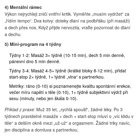
4) Mentální rámec
Výkon nejrychleji zničí vnitřní kritik. Vyměňte „musím vydržet“ za
„řídím tempo“. Dva kotvy: doteky dlaní na podbřišku (při masáži)
a dech přes nos. Když přijde nervozita, vraťte pozornost do dlaní
a dechu.
5) Mini-program na 4 týdny
Týdny 1-2: Masáž 3× týdně (10-15 min), dech 5 min denně,
pánevní dno 5 min denně.
Týdny 3-4: Masáž 4-5× týdně (krátké bloky 8-12 min), přidat
start-stop 2× týdně, 1× týdně „vlna“ s partnerkou.
Metriky: ráno (0-10) si poznamenejte kvalitu spontánní erekce,
večer míru napětí v těle (0-10), 1× týdně subjektivní výdrž při
sexu (minuty, nebo jen škála 0-10).
Příklad z praxe:
Muž 35 let, „rychlá spoušť“, žádné léky. Po 3
týdnech pravidelné masáže + dech + start-stop mluví o „víc klidu v
těle“ a delším okně mezi „už-už“ a orgasmem. Žádné triky navíc,
jen disciplína a domluva s partnerkou.