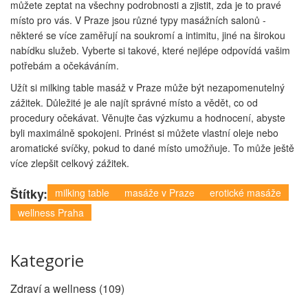
můžete zeptat na všechny podrobnosti a zjistit, zda je to pravé
místo pro vás. V Praze jsou různé typy masážních salonů -
některé se více zaměřují na soukromí a intimitu, jiné na širokou
nabídku služeb. Vyberte si takové, které nejlépe odpovídá vašim
potřebám a očekáváním.
Užít si milking table masáž v Praze může být nezapomenutelný
zážitek. Důležité je ale najít správné místo a vědět, co od
procedury očekávat. Věnujte čas výzkumu a hodnocení, abyste
byli maximálně spokojeni. Prinést si můžete vlastní oleje nebo
aromatické svíčky, pokud to dané místo umožňuje. To může ještě
více zlepšit celkový zážitek.
Štítky:
milking table
masáže v Praze
erotické masáže
wellness Praha
Kategorie
Zdraví a wellness
(109)