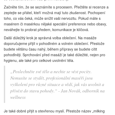
Začněte tím, že se seznámíte s procesem. Přečtěte si recenze a
zeptejte se přátel, kteří možná mají tuto zkušenost. Pochopení
toho, co vás čeká, může snížit vaši nervozitu. Pokud máte s
masérem či masérkou nějaké speciální preference nebo obavy,
neváhejte to probrat předem, komunikace je klíčová.
Další důležitý krok je správná volba oblečení. Na masáže
doporučujeme přijít v pohodlném a volném oblečení. Přestože
budete většinu času nahý, během přípravy se budete cítit
pohodlněji. Sprchování před masáží je také důležité, nejen pro
hygienu, ale také pro celkové uvolnění těla.
„Poslechněte své tělo a nechte se vést pocity.
Nemusíte se stydět, profesionální maséři jsou
vyškolení pro různé situace a vědí, jak vás uvolnit a
přivést do stavu pohody.“ - Jan Novák, odborník na
wellness
Je také dobré přijít s otevřenou myslí. Přestože název „milking