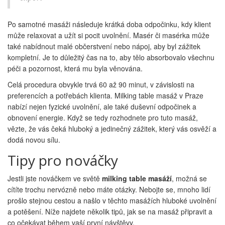
Po samotné masáži následuje krátká doba odpočinku, kdy klient
může relaxovat a užít si pocit uvolnění. Masér či masérka může
také nabídnout malé občerstvení nebo nápoj, aby byl zážitek
kompletní. Je to důležitý čas na to, aby tělo absorbovalo všechnu
péči a pozornost, která mu byla věnována.
Celá procedura obvykle trvá 60 až 90 minut, v závislosti na
preferencích a potřebách klienta. Milking table masáž v Praze
nabízí nejen fyzické uvolnění, ale také duševní odpočinek a
obnovení energie. Když se tedy rozhodnete pro tuto masáž,
vězte, že vás čeká hluboký a jedinečný zážitek, který vás osvěží a
dodá novou sílu.
Tipy pro nováčky
Jestli jste nováčkem ve světě
milking table masáží
, možná se
cítíte trochu nervózně nebo máte otázky. Nebojte se, mnoho lidí
prošlo stejnou cestou a našlo v těchto masážích hluboké uvolnění
a potěšení. Níže najdete několik tipů, jak se na masáž připravit a
co očekávat během vaší první návštěvy.