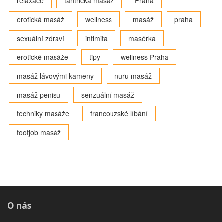
relaxace
tantrická masáž
Praha
erotická masáž
wellness
masáž
praha
sexuální zdraví
intimita
masérka
erotické masáže
tipy
wellness Praha
masáž lávovými kameny
nuru masáž
masáž penisu
senzuální masáž
techniky masáže
francouzské líbání
footjob masáž
O nás