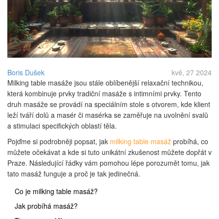
Boris Dušek
kvě, 27 2024
Milking table masáže jsou stále oblíbenější relaxační technikou,
která kombinuje prvky tradiční masáže s intimními prvky. Tento
druh masáže se provádí na speciálním stole s otvorem, kde klient
leží tváří dolů a masér či masérka se zaměřuje na uvolnění svalů
a stimulaci specifických oblastí těla.
Pojďme si podrobněji popsat, jak
milking table masáž
probíhá, co
můžete očekávat a kde si tuto unikátní zkušenost můžete dopřát v
Praze. Následující řádky vám pomohou lépe porozumět tomu, jak
tato masáž funguje a proč je tak jedinečná.
Co je milking table masáž?
Jak probíhá masáž?