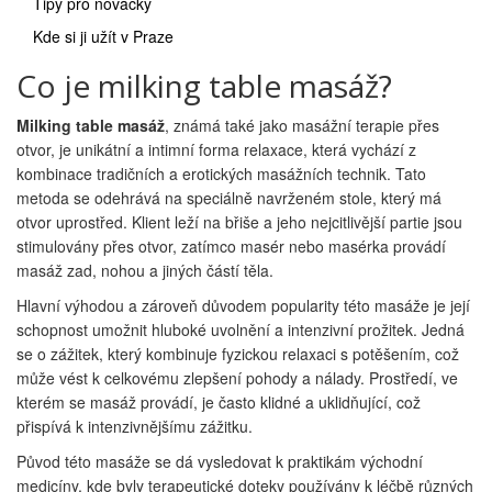
Tipy pro nováčky
Kde si ji užít v Praze
Co je milking table masáž?
Milking table masáž
, známá také jako masážní terapie přes
otvor, je unikátní a intimní forma relaxace, která vychází z
kombinace tradičních a erotických masážních technik. Tato
metoda se odehrává na speciálně navrženém stole, který má
otvor uprostřed. Klient leží na břiše a jeho nejcitlivější partie jsou
stimulovány přes otvor, zatímco masér nebo masérka provádí
masáž zad, nohou a jiných částí těla.
Hlavní výhodou a zároveň důvodem popularity této masáže je její
schopnost umožnit hluboké uvolnění a intenzivní prožitek. Jedná
se o zážitek, který kombinuje fyzickou relaxaci s potěšením, což
může vést k celkovému zlepšení pohody a nálady. Prostředí, ve
kterém se masáž provádí, je často klidné a uklidňující, což
přispívá k intenzivnějšímu zážitku.
Původ této masáže se dá vysledovat k praktikám východní
medicíny, kde byly terapeutické doteky používány k léčbě různých