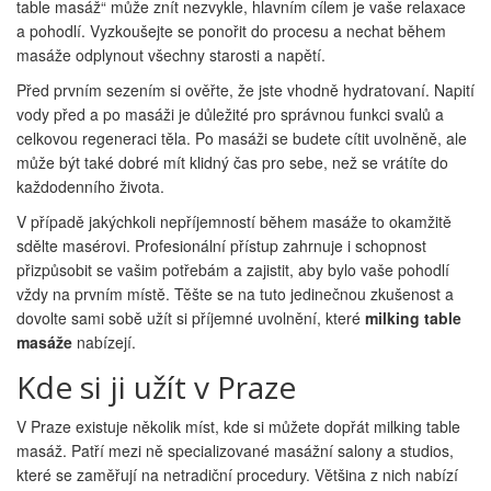
table masáž“ může znít nezvykle, hlavním cílem je vaše relaxace
a pohodlí. Vyzkoušejte se ponořit do procesu a nechat během
masáže odplynout všechny starosti a napětí.
Před prvním sezením si ověřte, že jste vhodně hydratovaní. Napití
vody před a po masáži je důležité pro správnou funkci svalů a
celkovou regeneraci těla. Po masáži se budete cítit uvolněně, ale
může být také dobré mít klidný čas pro sebe, než se vrátíte do
každodenního života.
V případě jakýchkoli nepříjemností během masáže to okamžitě
sdělte masérovi. Profesionální přístup zahrnuje i schopnost
přizpůsobit se vašim potřebám a zajistit, aby bylo vaše pohodlí
vždy na prvním místě. Těšte se na tuto jedinečnou zkušenost a
dovolte sami sobě užít si příjemné uvolnění, které
milking table
masáže
nabízejí.
Kde si ji užít v Praze
V Praze existuje několik míst, kde si můžete dopřát milking table
masáž. Patří mezi ně specializované masážní salony a studios,
které se zaměřují na netradiční procedury. Většina z nich nabízí