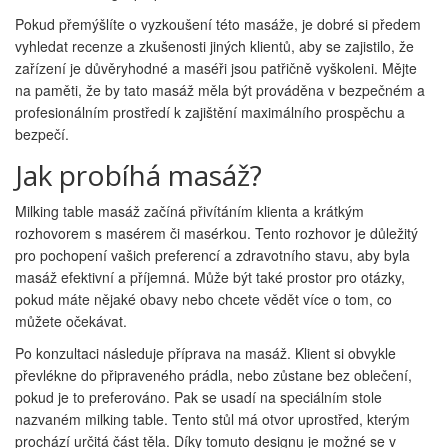
Pokud přemýšlíte o vyzkoušení této masáže, je dobré si předem
vyhledat recenze a zkušenosti jiných klientů, aby se zajistilo, že
zařízení je důvěryhodné a maséři jsou patřičně vyškoleni. Mějte
na paměti, že by tato masáž měla být prováděna v bezpečném a
profesionálním prostředí k zajištění maximálního prospěchu a
bezpečí.
Jak probíhá masáž?
Milking table masáž začíná přivítáním klienta a krátkým
rozhovorem s masérem či masérkou. Tento rozhovor je důležitý
pro pochopení vašich preferencí a zdravotního stavu, aby byla
masáž efektivní a příjemná. Může být také prostor pro otázky,
pokud máte nějaké obavy nebo chcete vědět více o tom, co
můžete očekávat.
Po konzultaci následuje příprava na masáž. Klient si obvykle
převlékne do připraveného prádla, nebo zůstane bez oblečení,
pokud je to preferováno. Pak se usadí na speciálním stole
nazvaném milking table. Tento stůl má otvor uprostřed, kterým
prochází určitá část těla. Díky tomuto designu je možné se v