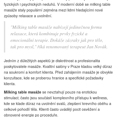
fyzických i psychických neduhů. V moderní době se milking table
masáže staly populární zejména mezi lidmi hledajícími nové
způsoby relaxace a uvolnění.
"Milking table masáže nabízejí jedinečnou formu
relaxace, která kombinuje prvky fyzické a
emocionální terapie. Dokáže zázraky jak pro tělo,
tak pro mysl," říká renomovaný terapeut Jan Novák.
Jedním z důležitých aspektů je diskrétnost a profesionalita
poskytovatele masáže. Kvalitní salóny v Praze kladou velký důraz
na soukromí a komfort klienta. Před zahájením masáže je obvykle
konzultace, kde se proberou hranice a specifické požadavky
klienta.
Milking table masáže
se nevztahují pouze na erotickou
stimulaci; často jsou součástí komplexního přístupu k wellness,
kde se klade důraz na uvolnění svalů, zlepšení krevního oběhu a
celkové pohodlí těla. Klienti často uvádějí pocit osvěžení a
obnovené energie po proceduře.