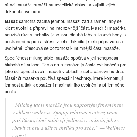
rámci masáže zaměřit na specifické oblasti a zajistit jejich
dokonalé uvolnění.
Masáž
samotná začíná jemnou masáží zad a ramen, aby se
klient uvolnil a připravil na intenzivnější část. Masér či masérka
používá různé techniky, jako jsou dlouhé tahy a tlakové body, k
odstranění napětí a stresu z těla. Jakmile je tělo připravené a
uvolněné, přesouvá se pozornost k intimnější části masáže.
Specifičnost milking table masáže spočívá v její schopnosti
hluboké stimulace. Tento druh masáže je často vyhledáván pro
jeho schopnost uvolnit napětí v oblasti třísel a pánevního dna.
Masér či masérka používá speciální techniky, které kombinují
jemnost a tlak k dosažení maximálního uvolnění a příjemného
pocitu.
„Milking table masáže jsou naprostým fenoménem
v oblasti wellness. Spojují relaxaci s intenzivním
prožitkem, čímž nabízejí jedinečný způsob, jak se
zbavit stresu a užít si chvilku pro sebe.“ — Wellness
expert