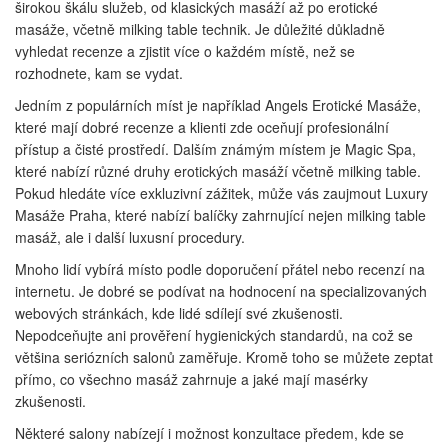
širokou škálu služeb, od klasických masáží až po erotické
masáže, včetně milking table technik. Je důležité důkladně
vyhledat recenze a zjistit více o každém místě, než se
rozhodnete, kam se vydat.
Jedním z populárních míst je například Angels Erotické Masáže,
které mají dobré recenze a klienti zde oceňují profesionální
přístup a čisté prostředí. Dalším známým místem je Magic Spa,
které nabízí různé druhy erotických masáží včetně milking table.
Pokud hledáte více exkluzivní zážitek, může vás zaujmout Luxury
Masáže Praha, které nabízí balíčky zahrnující nejen milking table
masáž, ale i další luxusní procedury.
Mnoho lidí vybírá místo podle doporučení přátel nebo recenzí na
internetu. Je dobré se podívat na hodnocení na specializovaných
webových stránkách, kde lidé sdílejí své zkušenosti.
Nepodceňujte ani prověření hygienických standardů, na což se
většina seriózních salonů zaměřuje. Kromě toho se můžete zeptat
přímo, co všechno masáž zahrnuje a jaké mají masérky
zkušenosti.
Některé salony nabízejí i možnost konzultace předem, kde se