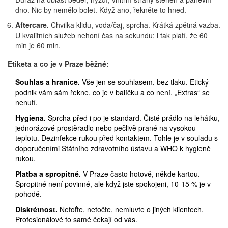
dno. Nic by nemělo bolet. Když ano, řekněte to hned.
Aftercare.
Chvilka klidu, voda/čaj, sprcha. Krátká zpětná vazba.
U kvalitních služeb nehoní čas na sekundu; i tak platí, že 60
min je 60 min.
Etiketa a co je v Praze běžné:
Souhlas a hranice.
Vše jen se souhlasem, bez tlaku. Etický
podnik vám sám řekne, co je v balíčku a co není. „Extras“ se
nenutí.
Hygiena.
Sprcha před i po je standard. Čisté prádlo na lehátku,
jednorázové prostěradlo nebo pečlivě prané na vysokou
teplotu. Dezinfekce rukou před kontaktem. Tohle je v souladu s
doporučeními Státního zdravotního ústavu a WHO k hygieně
rukou.
Platba a spropitné.
V Praze často hotově, někde kartou.
Spropitné není povinné, ale když jste spokojeni, 10-15 % je v
pohodě.
Diskrétnost.
Nefoťte, netočte, nemluvte o jiných klientech.
Profesionálové to samé čekají od vás.