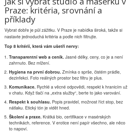
Jak si vybrat studio a masérku v
Praze: kritéria, srovnání a
příklady
Vybrat dobře je půl zážitku. V Praze je nabídka široká, takže si
nastavte jednoduchá kritéria a podle nich filtrujte.
Top 8 kritérií, která vám ušetří nervy:
Transparentní web a ceník.
Jasné délky, ceny, co je a není
zahrnuto. Bez mlžení.
Hygiena na první dobrou.
Zmínka o sprše, čistém prádle,
dezinfekci. Foto reálných prostor bez filtru je plus.
Komunikace.
Rychlé a věcné odpovědi, respekt k hranicím už
v chatu. Když tlačí na „extra služby“, berte to jako varování.
Respekt k souhlasu.
Popis pravidel, možnost říct stop, bez
nátlaku. Etický tón je vidět hned.
Školení a praxe.
Krátká bio, certifikace v masérských
technikách, reference. V erotice není papír všechno, ale něco
to napoví.