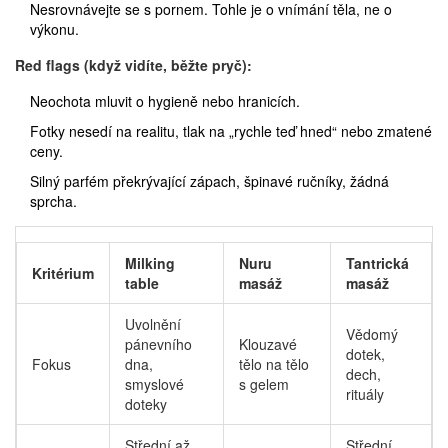
Nesrovnávejte se s pornem. Tohle je o vnímání těla, ne o
výkonu.
Red flags (když vidíte, běžte pryč):
Neochota mluvit o hygieně nebo hranicích.
Fotky nesedí na realitu, tlak na „rychle teď hned“ nebo zmatené
ceny.
Silný parfém překrývající zápach, špinavé ručníky, žádná
sprcha.
Milking
Nuru
Tantrická
Kritérium
table
masáž
masáž
Uvolnění
Vědomý
pánevního
Klouzavé
dotek,
Fokus
dna,
tělo na tělo
dech,
smyslové
s gelem
rituály
doteky
Střední až
Střední,