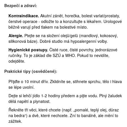
Bezpečí a zdraví:
Kontraindikace.
Akutní zánět, horečka, bolest varlat/prostaty,
čerstvé operace - odložte to a konzultujte s lékařem. Urologové
běžně varují před tlakem na bolestivé místo.
Alergie.
Ptejte se na složení olejů/gelů (mandlový, kokosový,
silikonová báze). Dobré studio má hypoalergenní volby.
Hygienické postupy.
Čisté ruce, čisté povrchy, jednorázové
ručníky. To je základ dle SZÚ a WHO. Pokud to nevidíte,
odejděte.
Praktické tipy (osvědčené):
Přijďte o 10 minut dřív. Zklidníte se, stihnete sprchu, tělo i hlava
se lépe uvolní.
Dejte si lehčí jídlo 1-2 hodiny předem a pijte vodu. Plný žaludek
dělá napětí a plynatost.
Řekněte tři věci, které chcete (např. „pomalé, teplý olej, důraz
na bedra“) a dvě, které nechcete. Zní to banálně, ale mění to
zážitek.