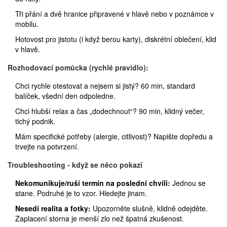
Tři přání a dvě hranice připravené v hlavě nebo v poznámce v
mobilu.
Hotovost pro jistotu (i když berou karty), diskrétní oblečení, klid
v hlavě.
Rozhodovací pomůcka (rychlé pravidlo):
Chci rychle otestovat a nejsem si jistý? 60 min, standard
balíček, všední den odpoledne.
Chci hlubší relax a čas „dodechnout“? 90 min, klidný večer,
tichý podnik.
Mám specifické potřeby (alergie, citlivost)? Napište dopředu a
trvejte na potvrzení.
Troubleshooting - když se něco pokazí
Nekomunikuje/ruší termín na poslední chvíli:
Jednou se
stane. Podruhé je to vzor. Hledejte jinam.
Nesedí realita a fotky:
Upozorněte slušně, klidně odejděte.
Zaplacení storna je menší zlo než špatná zkušenost.