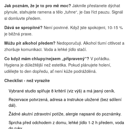
Jak poznám, že je to pro mě moc?
Jakmile přestanete dýchat
plynule, stahujete ramena a tělo „tuhne“, je čas říct pauzu. Signál
si domluvte předem.
Dává se spropitné?
Není povinné. Když jste spokojeni, 10-15 %
je běžná praxe.
Můžu pít alkohol předem?
Nedoporučuji. Alkohol tlumí citlivost a
zhoršuje komunikaci. Voda a lehké jídlo stačí.
Co když mám chlupy/nejsem „připravený“?
V pořádku.
Hygiena je důležitější než estetika. Pokud plánujete holení,
udělejte to den dopředu, ať není kůže podrážděná.
Checklist - než vyrazíte
Vybrané studio splňuje 8 kritérií (viz výš) a má jasný ceník.
Rezervace potvrzená, adresa a instrukce uložené (bez sdílení
dál).
Žádné akutní zdravotní potíže, alergie napsané do poznámky.
Sprcha před odchodem z domu, lehké jídlo 1-2 h předem, voda
do ruky.