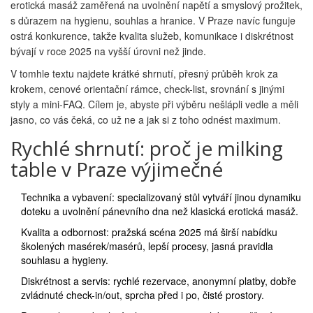
erotická masáž zaměřená na uvolnění napětí a smyslový prožitek,
s důrazem na hygienu, souhlas a hranice. V Praze navíc funguje
ostrá konkurence, takže kvalita služeb, komunikace i diskrétnost
bývají v roce 2025 na vyšší úrovni než jinde.
V tomhle textu najdete krátké shrnutí, přesný průběh krok za
krokem, cenové orientační rámce, check-list, srovnání s jinými
styly a mini‑FAQ. Cílem je, abyste při výběru nešlápli vedle a měli
jasno, co vás čeká, co už ne a jak si z toho odnést maximum.
Rychlé shrnutí: proč je milking
table v Praze výjimečné
Technika a vybavení: specializovaný stůl vytváří jinou dynamiku
doteku a uvolnění pánevního dna než klasická erotická masáž.
Kvalita a odbornost: pražská scéna 2025 má širší nabídku
školených masérek/masérů, lepší procesy, jasná pravidla
souhlasu a hygieny.
Diskrétnost a servis: rychlé rezervace, anonymní platby, dobře
zvládnuté check-in/out, sprcha před i po, čisté prostory.