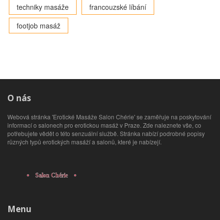
techniky masáže
francouzské líbání
footjob masáž
O nás
Webová stránka 'Erotické Masáže Salon Chérie' se zaměřuje na poskytování
informací o salonech pro erotickou masáž v Praze. Zde naleznete vše, co
potřebujete vědět o této senzuální službě. Stránka nabízí podrobné popisy
různých typů erotických masáží a salonů, které je nabízejí.
Menu