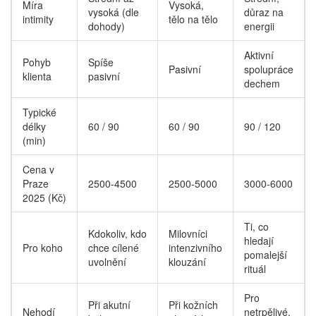
Míra
Vysoká,
vysoká (dle
důraz na
intimity
tělo na tělo
dohody)
energii
Aktivní
Pohyb
Spíše
Pasivní
spolupráce
klienta
pasivní
dechem
Typické
délky
60 / 90
60 / 90
90 / 120
(min)
Cena v
Praze
2500-4500
2500-5000
3000-6000
2025 (Kč)
Ti, co
Kdokoliv, kdo
Milovníci
hledají
Pro koho
chce cílené
intenzivního
pomalejší
uvolnění
klouzání
rituál
Pro
Při akutní
Při kožních
Nehodí
netrpělivé,