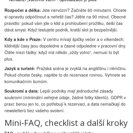
Rozpočet a délka:
Jste nervózní? Začněte 60 minutami. Chcete
si opravdu odpočinout a neřešit čas? Jděte na 90 minut. Obecné
pravidlo: pokud vám jde o klid a prohloubení prožitku, delší čas
dává smysl. Když testujete podnik, kratší slot je bezpečnější.
Kdy a kde v Praze:
V centru mívají špičky večer a o víkendech;
klidnější časy jsou dopoledne a časné odpoledne v pracovní dny.
Čtěte mezi řádky: když má někdo „vždy volno“, nemusí to být
plus.
Jazyk a turisté:
Pražská scéna je zvyklá na angličtinu i němčinu.
Pokud chcete česky, napište to do rezervace rovnou. Vyhnete se
komunikačním šumům.
Soukromí a data:
Lepší podniky mají jednoduché zásady
soukromí (minimální veřejné údaje, žádné fotky klientů). GDPR v
praxi: berou jen to, co potřebují k rezervaci, a data nemačkají do
newsletterů bez vašeho svolení.
Mini‑FAQ, checklist a další kroky