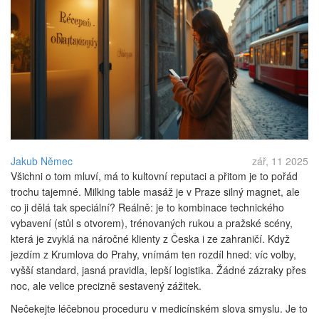
Jakub Němec
zář, 11 2025
Všichni o tom mluví, má to kultovní reputaci a přitom je to pořád
trochu tajemné. Milking table masáž je v Praze silný magnet, ale
co ji dělá tak speciální? Reálně: je to kombinace technického
vybavení (stůl s otvorem), trénovaných rukou a pražské scény,
která je zvyklá na náročné klienty z Česka i ze zahraničí. Když
jezdím z Krumlova do Prahy, vnímám ten rozdíl hned: víc volby,
vyšší standard, jasná pravidla, lepší logistika. Žádné zázraky přes
noc, ale velice precizně sestavený zážitek.
Nečekejte léčebnou proceduru v medicínském slova smyslu. Je to