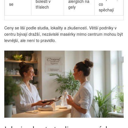
bolesti v
alergiích na
se
co
tříslech
gely
spěchají
Ceny se liší podle studia, lokality a zkušeností. Větší podniky v
centru bývají dražší, nezávislé masérky mimo centrum mohou být
levnější, ale není to pravidlo.