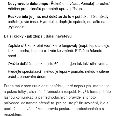
Nevyhovuje tlak/tempo:
Řekněte to včas. „Pomaleji, prosím.“
Většina profesionálů promptně upraví přístup.
Reakce těla je jiná, než čekáte:
Je to v pořádku. Tělo někdy
potřebuje víc času. Hydratujte, dopřejte spánek, netlačte na
„výsledek“.
Další kroky - jak zlepšit další návštěvu
Zapište si 3 konkrétní věci, které fungovaly (např. teplota oleje,
tlak na bedra, hudba) a 1 věc ke změně. Příště to řeknete
hned.
Zvažte delší čas, pokud jste 60 minut „jen tak tak“ stihli vnímat.
Hledejte specializaci - někdo je lepší v pomalé, někdo v cílené
práci s pánevním dnem.
Praha má v roce 2025 dost nabídek, které nejsou jen „marketing
a pěkné fotky“, ale reálné řemeslo a respekt. Když k tomu přidáte
jasnou komunikaci a pár jednoduchých pravidel z tohoto
průvodce, dostanete přesně to, pro co jste přišli: uvolnění, klid a
pocit, že se o vás někdo opravdu postaral - profesionálně a s
respektem.