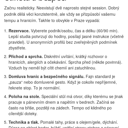
Začnu realisticky. Neexistují dvě naprosto stejné session. Dobrý
podnik dělá věci konzistentně, ale vždy se přizpůsobí vašemu
tempu a hranicím. Takhle to obvykle v Praze vypadá:
Rezervace.
Vyberete podnik/osobu, čas a délku (60/90 min).
Lepší studia potvrzují do hodiny, posílají jasné instrukce (včetně
pravidel). U anonymních profilů bez zveřejněných podmínek
zbystřete.
Příchod a sprcha.
Diskrétní uvítání, krátký rozhovor o
hranicích, alergiích a očekávání. Sprcha před (někde povinná).
Vzduch by neměl být cítit chemií ani zatuchlinou.
Domluva hranic a bezpečného signálu.
Fajn standard je
„pauza“ nebo domluvené gesto. Když je cokoliv nepříjemné,
řeknete stop. To je normální.
Poloha na stole.
Speciální stůl má otvor, díky kterému se jinak
pracuje s pánevním dnem a napětím v bedrech. Začíná se
často na břiše, později na zádech. Tempo od klidného po
cílenější doteky.
Technika a tlak.
Pomalé tahy, práce s olejem/gele, dýchání.
Důraz na oblast beder, hýždí, vnitřní strany stehen a pánevní