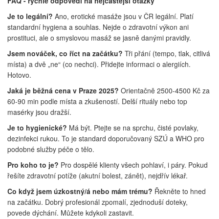
FAQ - rychlé odpovědi na nejčastější otázky
Je to legální?
Ano, erotické masáže jsou v ČR legální. Platí
standardní hygiena a souhlas. Nejde o zdravotní výkon ani
prostituci, ale o smyslovou masáž se jasně danými pravidly.
Jsem nováček, co říct na začátku?
Tři přání (tempo, tlak, citlivá
místa) a dvě „ne“ (co nechci). Přidejte informaci o alergiích.
Hotovo.
Jaká je běžná cena v Praze 2025?
Orientačně 2500-4500 Kč za
60-90 min podle místa a zkušeností. Delší rituály nebo top
masérky jsou dražší.
Je to hygienické?
Má být. Ptejte se na sprchu, čisté povlaky,
dezinfekci rukou. To je standard doporučovaný SZÚ a WHO pro
podobné služby péče o tělo.
Pro koho to je?
Pro dospělé klienty všech pohlaví, i páry. Pokud
řešíte zdravotní potíže (akutní bolest, zánět), nejdřív lékař.
Co když jsem úzkostný/á nebo mám trému?
Řekněte to hned
na začátku. Dobrý profesionál zpomalí, zjednoduší doteky,
povede dýchání. Můžete kdykoli zastavit.