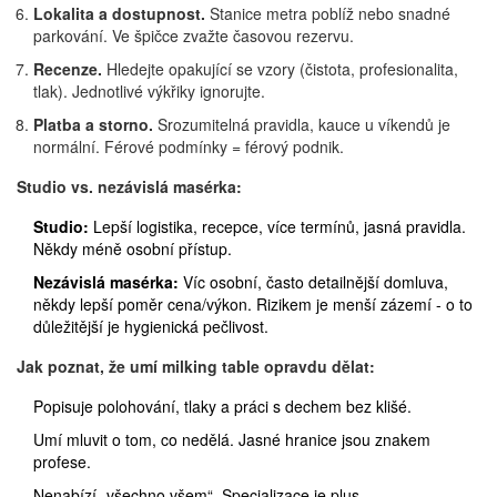
Lokalita a dostupnost.
Stanice metra poblíž nebo snadné
parkování. Ve špičce zvažte časovou rezervu.
Recenze.
Hledejte opakující se vzory (čistota, profesionalita,
tlak). Jednotlivé výkřiky ignorujte.
Platba a storno.
Srozumitelná pravidla, kauce u víkendů je
normální. Férové podmínky = férový podnik.
Studio vs. nezávislá masérka:
Studio:
Lepší logistika, recepce, více termínů, jasná pravidla.
Někdy méně osobní přístup.
Nezávislá masérka:
Víc osobní, často detailnější domluva,
někdy lepší poměr cena/výkon. Rizikem je menší zázemí - o to
důležitější je hygienická pečlivost.
Jak poznat, že umí milking table opravdu dělat:
Popisuje polohování, tlaky a práci s dechem bez klišé.
Umí mluvit o tom, co nedělá. Jasné hranice jsou znakem
profese.
Nenabízí „všechno všem“. Specializace je plus.