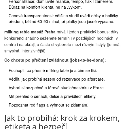
Personalizace: domluvíte hranice, tempo, tlak i zaměření.
Důraz na komfort klienta, ne na „výkon“.
Cenová transparentnost: většina studií uvádí délky a balíčky
předem, běžně 60-90 minut, příplatky jsou jasně vypsané.
milking table masáž Praha
mívá i jeden praktický bonus: díky
konkurenci snadno seženete termín i v pozdějších hodinách, v
centru i na okraji, a často si vyberete mezi různými styly (jemná,
smyslná, intenzivnější).
Co chcete po přečtení zvládnout (jobs-to-be-done):
Pochopit, co přesně milking table je a čím se liší.
Vědět, jak probíhá sezení od rezervace po aftercare.
Vybrat si bezpečné a férové studio/masérku v Praze.
Mít přehled o cenách, délce a pravidlech etikety.
Rozpoznat red flags a vyhnout se zklamání.
Jak to probíhá: krok za krokem,
etiketa a bezpečí