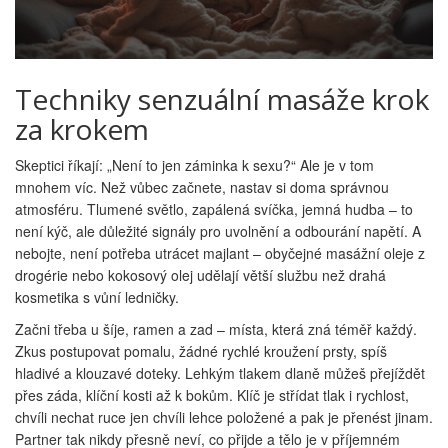
Techniky senzuální masáže krok
za krokem
Skeptici říkají: „Není to jen záminka k sexu?“ Ale je v tom
mnohem víc. Než vůbec začnete, nastav si doma správnou
atmosféru. Tlumené světlo, zapálená svíčka, jemná hudba – to
není kýč, ale důležité signály pro uvolnění a odbourání napětí. A
nebojte, není potřeba utrácet majlant – obyčejné masážní oleje z
drogérie nebo kokosový olej udělají větší službu než drahá
kosmetika s vůní ledničky.
Začni třeba u šíje, ramen a zad – místa, která zná téměř každý.
Zkus postupovat pomalu, žádné rychlé kroužení prsty, spíš
hladivé a klouzavé doteky. Lehkým tlakem dlaně můžeš přejíždět
přes záda, klíční kosti až k bokům. Klíč je střídat tlak i rychlost,
chvíli nechat ruce jen chvíli lehce položené a pak je přenést jinam.
Partner tak nikdy přesně neví, co přijde a tělo je v příjemném