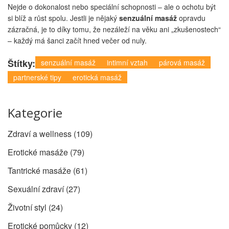
Nejde o dokonalost nebo speciální schopnosti – ale o ochotu být
si blíž a růst spolu. Jestli je nějaký
senzuální masáž
opravdu
zázračná, je to díky tomu, že nezáleží na věku ani „zkušenostech“
– každý má šanci začít hned večer od nuly.
Štítky:
senzuální masáž
intimní vztah
párová masáž
partnerské tipy
erotická masáž
Kategorie
Zdraví a wellness
(109)
Erotické masáže
(79)
Tantrické masáže
(61)
Sexuální zdraví
(27)
Životní styl
(24)
Erotické pomůcky
(12)