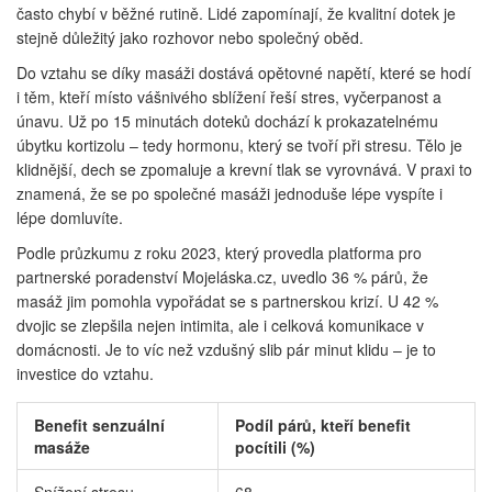
často chybí v běžné rutině. Lidé zapomínají, že kvalitní dotek je
stejně důležitý jako rozhovor nebo společný oběd.
Do vztahu se díky masáži dostává opětovné napětí, které se hodí
i těm, kteří místo vášnivého sblížení řeší stres, vyčerpanost a
únavu. Už po 15 minutách doteků dochází k prokazatelnému
úbytku kortizolu – tedy hormonu, který se tvoří při stresu. Tělo je
klidnější, dech se zpomaluje a krevní tlak se vyrovnává. V praxi to
znamená, že se po společné masáži jednoduše lépe vyspíte i
lépe domluvíte.
Podle průzkumu z roku 2023, který provedla platforma pro
partnerské poradenství Mojeláska.cz, uvedlo 36 % párů, že
masáž jim pomohla vypořádat se s partnerskou krizí. U 42 %
dvojic se zlepšila nejen intimita, ale i celková komunikace v
domácnosti. Je to víc než vzdušný slib pár minut klidu – je to
investice do vztahu.
Benefit senzuální
Podíl párů, kteří benefit
masáže
pocítili (%)