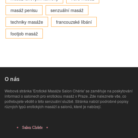
masáž penisu
senzuální masáž
techniky masáže
francouzské líbání
footjob masáž
O nás
Webová stránka 'Erotické Masáže Salon Chérie' se zaměřuje na poskytování
informací o salonech pro erotickou masáž v Praze. Zde naleznete vše, co
potřebujete vědět o této senzuální službě. Stránka nabízí podrobné popisy
různých typů erotických masáží a salonů, které je nabízejí.