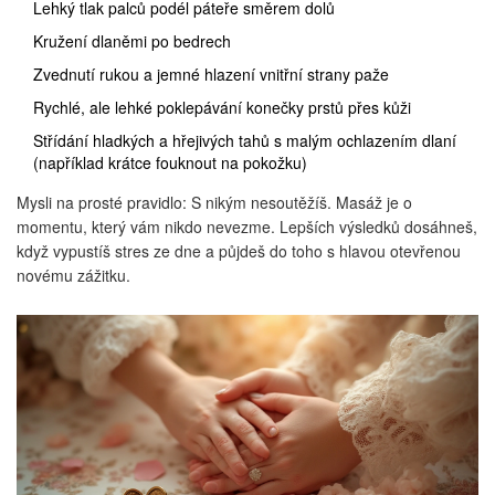
Lehký tlak palců podél páteře směrem dolů
Kružení dlaněmi po bedrech
Zvednutí rukou a jemné hlazení vnitřní strany paže
Rychlé, ale lehké poklepávání konečky prstů přes kůži
Střídání hladkých a hřejivých tahů s malým ochlazením dlaní
(například krátce fouknout na pokožku)
Mysli na prosté pravidlo: S nikým nesoutěžíš. Masáž je o
momentu, který vám nikdo nevezme. Lepších výsledků dosáhneš,
když vypustíš stres ze dne a půjdeš do toho s hlavou otevřenou
novému zážitku.