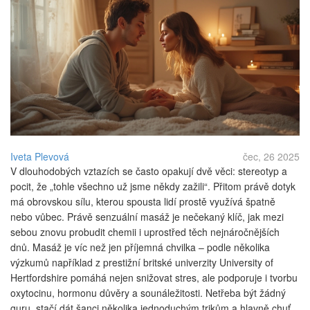
Iveta Plevová
čec, 26 2025
V dlouhodobých vztazích se často opakují dvě věci: stereotyp a
pocit, že „tohle všechno už jsme někdy zažili“. Přitom právě dotyk
má obrovskou sílu, kterou spousta lidí prostě využívá špatně
nebo vůbec. Právě senzuální masáž je nečekaný klíč, jak mezi
sebou znovu probudit chemii i uprostřed těch nejnáročnějších
dnů. Masáž je víc než jen příjemná chvilka – podle několika
výzkumů například z prestižní britské univerzity University of
Hertfordshire pomáhá nejen snižovat stres, ale podporuje i tvorbu
oxytocinu, hormonu důvěry a sounáležitosti. Netřeba být žádný
guru, stačí dát šanci několika jednoduchým trikům a hlavně chuť