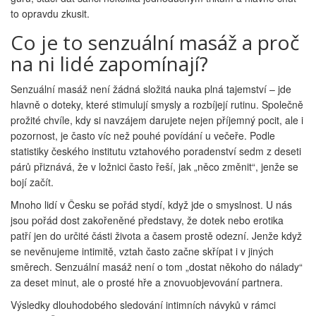
to opravdu zkusit.
Co je to senzuální masáž a proč
na ni lidé zapomínají?
Senzuální masáž není žádná složitá nauka plná tajemství – jde
hlavně o doteky, které stimulují smysly a rozbíjejí rutinu. Společně
prožité chvíle, kdy si navzájem darujete nejen příjemný pocit, ale i
pozornost, je často víc než pouhé povídání u večeře. Podle
statistiky českého institutu vztahového poradenství sedm z deseti
párů přiznává, že v ložnici často řeší, jak „něco změnit“, jenže se
bojí začít.
Mnoho lidí v Česku se pořád stydí, když jde o smyslnost. U nás
jsou pořád dost zakořeněné představy, že dotek nebo erotika
patří jen do určité části života a časem prostě odezní. Jenže když
se nevěnujeme intimitě, vztah často začne skřípat i v jiných
směrech. Senzuální masáž není o tom „dostat někoho do nálady“
za deset minut, ale o prosté hře a znovuobjevování partnera.
Výsledky dlouhodobého sledování intimních návyků v rámci