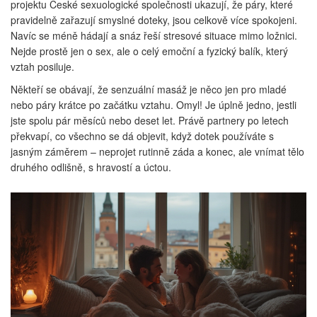
projektu České sexuologické společnosti ukazují, že páry, které
pravidelně zařazují smyslné doteky, jsou celkově více spokojeni.
Navíc se méně hádají a snáz řeší stresové situace mimo ložnici.
Nejde prostě jen o sex, ale o celý emoční a fyzický balík, který
vztah posiluje.
Někteří se obávají, že senzuální masáž je něco jen pro mladé
nebo páry krátce po začátku vztahu. Omyl! Je úplně jedno, jestli
jste spolu pár měsíců nebo deset let. Právě partnery po letech
překvapí, co všechno se dá objevit, když dotek používáte s
jasným záměrem – neprojet rutinně záda a konec, ale vnímat tělo
druhého odlišně, s hravostí a úctou.