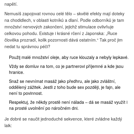
napětí.
Nemusíš zapojovat rovnou celé tělo – skvělé efekty mají doteky
na chodidlech, v oblasti kotníků a dlaní. Podle odborníků je tam
množství nervových zakončení, jejichž stimulace ovlivňuje
celkovou pohodu. Existuje i krásné rčení z Japonska: „Ruce
člověka prozradí, kolik pozornosti dává ostatním.“ Tak proč jim
nedat tu správnou péči?
Použij malé množství oleje, aby ruce klouzaly a nebyly lepkavé.
Vždy se domluv na tom, co je partnerovi příjemné a kde jsou
hranice.
Snaž se nevnímat masáž jako předhru, ale jako zvláštní,
oddělený zážitek. Jestli z toho bude sex později, je fajn, ale
není to povinnost.
Respektuj, že někdy prostě není nálada – dá se masáž využít i
na prosté uvolnění po náročném dni.
Je dobré se naučit jednoduché sekvence, které zvládne každý
laik: