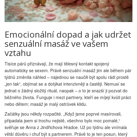
Emocionální dopad a jak udržet
senzuální masáž ve vašem
vztahu
Tisíce párů přiznávají, že mají tělesný kontakt spojený
automaticky se sexem. Právě senzuální masáž jim ale během pár
týdnů změnila náhled – najednou se naučili být spolu rádi prostě
„jen tak“, objímat se a dotýkat intenzivněji a častěji. Nemusí se
jednat o žádný složitý rituál, naopak – o to je snazší ji pozvat do
běžného života. Funguje i mezi partnery, kteří se míjejí kvůli práci
nebo dětem; masáž je malý ostrůvek klidu.
Začátky jsou někdy rozpačité. „Když jsme poprvé masírovali,
připadala jsem si trochu nejistě, všechno bylo moc pomalé,“
svěřuje se Anna z Jindřichova Hradce. Už po týdnu ale vnímala
větší důvěru i chuť být s partnerem. Právě to je ten posun, který