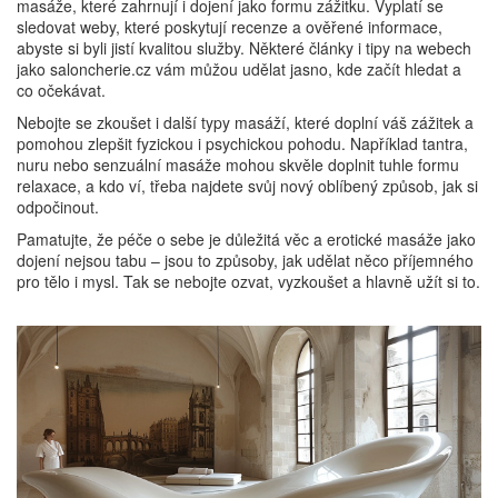
masáže, které zahrnují i dojení jako formu zážitku. Vyplatí se
sledovat weby, které poskytují recenze a ověřené informace,
abyste si byli jistí kvalitou služby. Některé články i tipy na webech
jako saloncherie.cz vám můžou udělat jasno, kde začít hledat a
co očekávat.
Nebojte se zkoušet i další typy masáží, které doplní váš zážitek a
pomohou zlepšit fyzickou i psychickou pohodu. Například tantra,
nuru nebo senzuální masáže mohou skvěle doplnit tuhle formu
relaxace, a kdo ví, třeba najdete svůj nový oblíbený způsob, jak si
odpočinout.
Pamatujte, že péče o sebe je důležitá věc a erotické masáže jako
dojení nejsou tabu – jsou to způsoby, jak udělat něco příjemného
pro tělo i mysl. Tak se nebojte ozvat, vyzkoušet a hlavně užít si to.