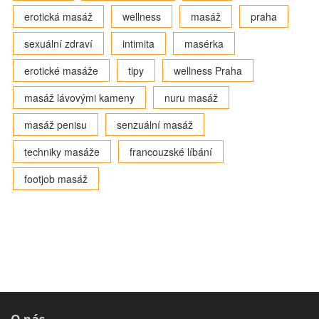
erotická masáž
wellness
masáž
praha
sexuální zdraví
intimita
masérka
erotické masáže
tipy
wellness Praha
masáž lávovými kameny
nuru masáž
masáž penisu
senzuální masáž
techniky masáže
francouzské líbání
footjob masáž