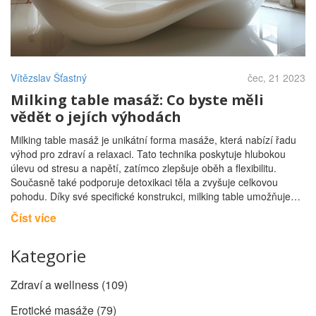
Vítězslav Šťastný
čec, 21 2023
Milking table masáž: Co byste měli
vědět o jejích výhodách
Milking table masáž je unikátní forma masáže, která nabízí řadu
výhod pro zdraví a relaxaci. Tato technika poskytuje hlubokou
úlevu od stresu a napětí, zatímco zlepšuje oběh a flexibilitu.
Současně také podporuje detoxikaci těla a zvyšuje celkovou
pohodu. Díky své specifické konstrukci, milking table umožňuje
masérům dosáhnout na oblasti těla, které jsou obvykle obtížně
Číst více
přístupné. Pokud jste někdy chtěli vyzkoušet něco nového a
odlišného v oblasti wellness, milking table masáž by mohla být
Kategorie
právě pro vás.
Zdraví a wellness
(109)
Erotické masáže
(79)