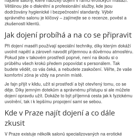
najdete salony, které nabízejí dojení v rámci erotických masáží.
Většinou jde o diskrétní a profesionální služby, kde jsou
dodržovány hygienické i bezpečnostní standardy. Výběr
správného salonu je klíčový – zajímejte se o recenze, pověst a
zkušenosti klientů.
Jak dojení probíhá a na co se připravit
Při dojení maséři používají speciální techniky, díky kterým dokáží
uvolnit napětí a zároveň navodit příjemnou a důvěrnou atmosféru.
Pokud jste v takovém prostředí poprvé, není na škodu si o
průběhu všech kroků předem popovídat s personálem. Tak
budete vědět, co vás čeká, a nebudete zaskočení. Věřte, že vaše
komfortní zóna je vždy na prvním místě.
Je fajn přijít v klidu, užít si prostředí a být otevřený tomu, co se
děje. Díky jemným dotekům a správnému přístupu si ale můžete
dojení opravdu užít. Dokáže to být příjemná cesta jak k fyzickému
uvolnění, tak i k lepšímu propojení sami se sebou.
Kde v Praze najít dojení a co dále
zkusit
V Praze existuje několik salonů specializovaných na erotické