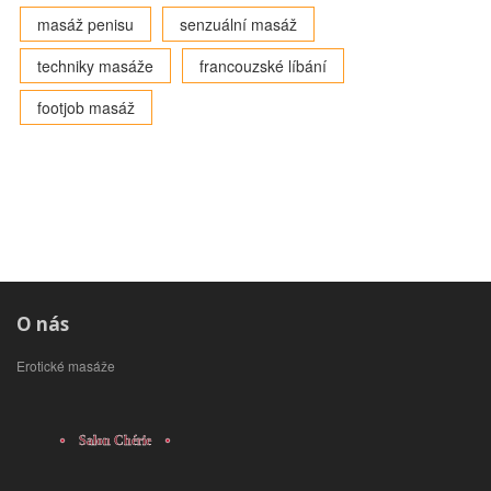
masáž penisu
senzuální masáž
techniky masáže
francouzské líbání
footjob masáž
O nás
Erotické masáže