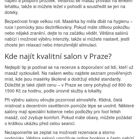
napětí a podpořit prožitek. Většinou se masáž provádí na lehkém
lehátku, takže si můžete ležet v pohodlí a soustředit se jen na
doteky.
Bezpečnost hraje velkou roli. Masérka by měla dbát na hygienu –
ruce i pomůcky jsou dezinfikovány. Pokud máte citlivou pokožku
nebo nějaké zranění, dejte to na začátku vědět. Většina salónů
nabízí i možnost výběru intenzity, takže si můžete nastavit, jestli
chcete jen relaxaci nebo intenzivnější stimulaci.
Kde najít kvalitní salon v Praze?
Nejlepší tip je podívat se na recenze a doporučení od lidí, kteří už
masáž vyzkoušeli. Na našem webu najdete seznam prověřených
míst, kde jsou masérky školené a dodržují etické standardy.
Důležité je také zjistit cenu – v Praze se ceny pohybují od 800 do
1500 Kč za hodinu, podle úrovně služby a lokality.
Při výběru salonu věnujte pozornost atmosféře. Klidná, čistá
místnost s decentním osvětlením pomůže lépe se uvolnit. Některé
salóny mají speciální koberce nebo podložky pro foot fetish
masáž, což zvyšuje komfort. Pokud máte obavy, můžete požádat
o krátkou ukázku před celou seancí.
Nezapomeňte se zeptat na možnosti rezervace a storno
podmínky. Většina salonů umožňuje online booking a často nabízí