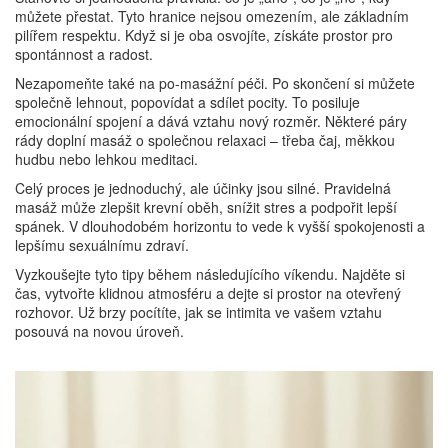
můžete přestat. Tyto hranice nejsou omezením, ale základním
pilířem respektu. Když si je oba osvojíte, získáte prostor pro
spontánnost a radost.
Nezapomeňte také na po-masážní péči. Po skončení si můžete
společně lehnout, popovídat a sdílet pocity. To posiluje
emocionální spojení a dává vztahu nový rozměr. Některé páry
rády doplní masáž o společnou relaxaci – třeba čaj, měkkou
hudbu nebo lehkou meditaci.
Celý proces je jednoduchý, ale účinky jsou silné. Pravidelná
masáž může zlepšit krevní oběh, snížit stres a podpořit lepší
spánek. V dlouhodobém horizontu to vede k vyšší spokojenosti a
lepšímu sexuálnímu zdraví.
Vyzkoušejte tyto tipy během následujícího víkendu. Najděte si
čas, vytvořte klidnou atmosféru a dejte si prostor na otevřený
rozhovor. Už brzy pocítíte, jak se intimita ve vašem vztahu
posouvá na novou úroveň.