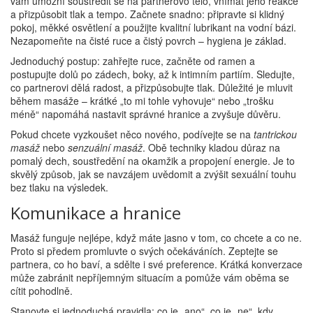
vám umožní soustředit se na partnerovo tělo, vnímat jeho reakce
a přizpůsobit tlak a tempo. Začnete snadno: připravte si klidný
pokoj, měkké osvětlení a použijte kvalitní lubrikant na vodní bázi.
Nezapomeňte na čisté ruce a čistý povrch – hygiena je základ.
Jednoduchý postup: zahřejte ruce, začněte od ramen a
postupujte dolů po zádech, boky, až k intimním partiím. Sledujte,
co partnerovi dělá radost, a přizpůsobujte tlak. Důležité je mluvit
během masáže – krátké „to mi tohle vyhovuje“ nebo „trošku
méně“ napomáhá nastavit správné hranice a zvyšuje důvěru.
Pokud chcete vyzkoušet něco nového, podívejte se na
tantrickou
masáž
nebo
senzuální masáž
. Obě techniky kladou důraz na
pomalý dech, soustředění na okamžik a propojení energie. Je to
skvělý způsob, jak se navzájem uvědomit a zvýšit sexuální touhu
bez tlaku na výsledek.
Komunikace a hranice
Masáž funguje nejlépe, když máte jasno v tom, co chcete a co ne.
Proto si předem promluvte o svých očekáváních. Zeptejte se
partnera, co ho baví, a sdělte i své preference. Krátká konverzace
může zabránit nepříjemným situacím a pomůže vám oběma se
cítit pohodlně.
Stanovte si jednoduchá pravidla: co je „ano“, co je „ne“, kdy