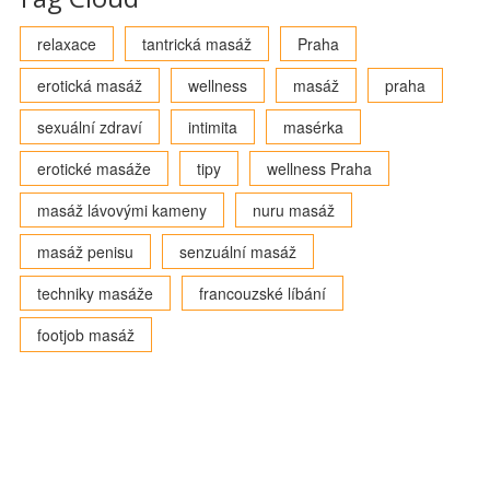
relaxace
tantrická masáž
Praha
erotická masáž
wellness
masáž
praha
sexuální zdraví
intimita
masérka
erotické masáže
tipy
wellness Praha
masáž lávovými kameny
nuru masáž
masáž penisu
senzuální masáž
techniky masáže
francouzské líbání
footjob masáž