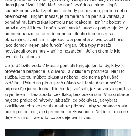
dnes ji používají i lidé, kteří se snaží zvládnout stres, zlepšit
spánek nebo získat zpět pocit pohody po rozvodu, porodu nebo
onemocnění.
lingam masáž
,
je zaměřena na penis a varlata, a
pomáhá mužům získat kontrolu nad reakcemi, zmírnit bolesti v
pánvi a zlepšit krevní oběh
.
yoni masáž
,
naopak podporuje ženy
po menopauze, po porodu nebo po dlouhodobém stresu –
obnovuje citlivost, zmírňuje sucho a pomáhá znovu pocítit tělo
jako domov, nejen jako funkční orgán
.
Oba typy masáží
nevyžadují orgasmus – ani ho nezaručují. Jejich cílem je klid,
uvolnění a obnova.
Co je důležité vědět? Masáž genitálií funguje jen tehdy, když je
provedena bezpečně, s důvěrou a v klidném prostředí. Není to
služba, kterou můžete zkusit u někoho, kdo nemá příslušné
vzdělání. Pokud se ptáte, proč někdo volí tento druh masáže,
odpověď je jednoduchá: lidé hledají způsob, jak se znovu spojit se
svým tělem – bez soudů, bez tlaku, bez očekávání. V naší sbírce
najdete praktické návody, jak začít, co očekávat, jak vybrat
kvalifikovaného terapeuta a jak se připravit, aby se seance stala
nejen pohodlnou, ale i přeměňující zkušeností. Nejde o to, co se
děje v ložnici – ale o to, co se děje uvnitř vás.