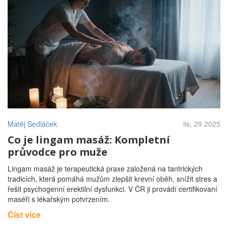
Matěj Sedláček
lis, 29 2025
Co je lingam masáž: Kompletní
průvodce pro muže
Lingam masáž je terapeutická praxe založená na tantrických
tradicích, která pomáhá mužům zlepšit krevní oběh, snížit stres a
řešit psychogenní erektilní dysfunkci. V ČR ji provádí certifikovaní
maséři s lékařským potvrzením.
Číst více