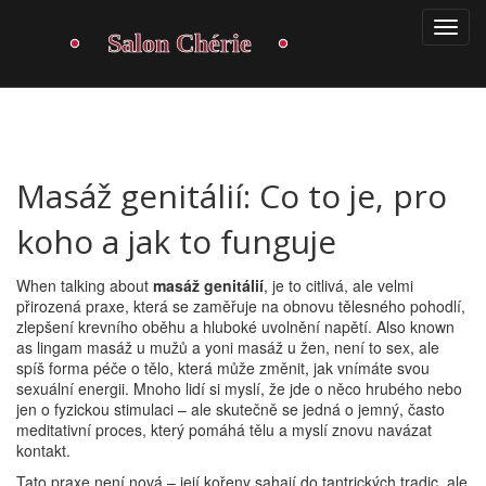
Masáž genitálií: Co to je, pro
koho a jak to funguje
When talking about
masáž genitálií
,
je to citlivá, ale velmi
přirozená praxe, která se zaměřuje na obnovu tělesného pohodlí,
zlepšení krevního oběhu a hluboké uvolnění napětí
. Also known
as
lingam masáž
u mužů a
yoni masáž
u žen, není to sex, ale
spíš forma péče o tělo, která může změnit, jak vnímáte svou
sexuální energii.
Mnoho lidí si myslí, že jde o něco hrubého nebo
jen o fyzickou stimulaci – ale skutečně se jedná o jemný, často
meditativní proces, který pomáhá tělu a myslí znovu navázat
kontakt.
Tato praxe není nová – její kořeny sahají do tantrických tradic, ale