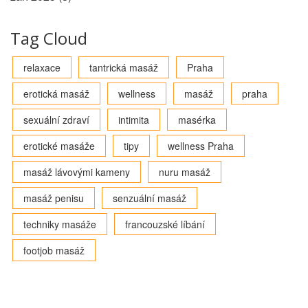
Tag Cloud
relaxace
tantrická masáž
Praha
erotická masáž
wellness
masáž
praha
sexuální zdraví
intimita
masérka
erotické masáže
tipy
wellness Praha
masáž lávovými kameny
nuru masáž
masáž penisu
senzuální masáž
techniky masáže
francouzské líbání
footjob masáž