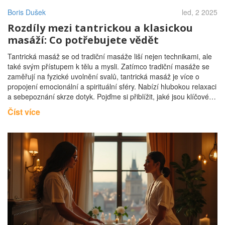
Boris Dušek
led, 2 2025
Rozdíly mezi tantrickou a klasickou
masáží: Co potřebujete vědět
Tantrická masáž se od tradiční masáže liší nejen technikami, ale
také svým přístupem k tělu a mysli. Zatímco tradiční masáže se
zaměřují na fyzické uvolnění svalů, tantrická masáž je více o
propojení emocionální a spirituální sféry. Nabízí hlubokou relaxaci
a sebepoznání skrze dotyk. Pojďme si přiblížit, jaké jsou klíčové
rozdíly a proč je tantrická masáž stále populárnější.
Číst více