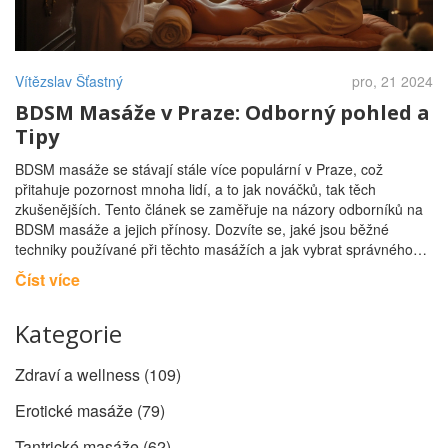
Vítězslav Šťastný
pro, 21 2024
BDSM Masáže v Praze: Odborný pohled a
Tipy
BDSM masáže se stávají stále více populární v Praze, což
přitahuje pozornost mnoha lidí, a to jak nováčků, tak těch
zkušenějších. Tento článek se zaměřuje na názory odborníků na
BDSM masáže a jejich přínosy. Dozvíte se, jaké jsou běžné
techniky používané při těchto masážích a jak vybrat správného
terapeuta. Také prozkoumáme praktické tipy, jak z BDSM masáže
Číst více
získat co nejvíce.
Kategorie
Zdraví a wellness
(109)
Erotické masáže
(79)
Tantrické masáže
(62)