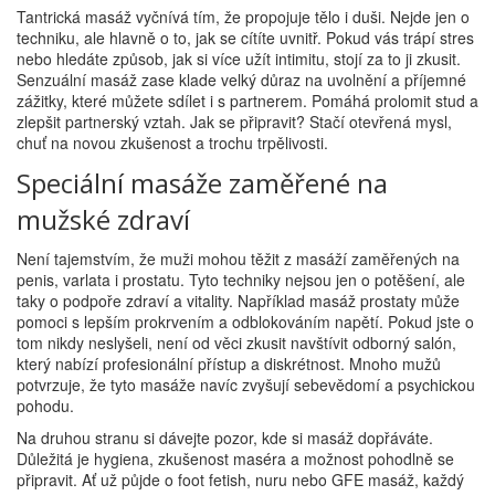
Tantrická masáž vyčnívá tím, že propojuje tělo i duši. Nejde jen o
techniku, ale hlavně o to, jak se cítíte uvnitř. Pokud vás trápí stres
nebo hledáte způsob, jak si více užít intimitu, stojí za to ji zkusit.
Senzuální masáž zase klade velký důraz na uvolnění a příjemné
zážitky, které můžete sdílet i s partnerem. Pomáhá prolomit stud a
zlepšit partnerský vztah. Jak se připravit? Stačí otevřená mysl,
chuť na novou zkušenost a trochu trpělivosti.
Speciální masáže zaměřené na
mužské zdraví
Není tajemstvím, že muži mohou těžit z masáží zaměřených na
penis, varlata i prostatu. Tyto techniky nejsou jen o potěšení, ale
taky o podpoře zdraví a vitality. Například masáž prostaty může
pomoci s lepším prokrvením a odblokováním napětí. Pokud jste o
tom nikdy neslyšeli, není od věci zkusit navštívit odborný salón,
který nabízí profesionální přístup a diskrétnost. Mnoho mužů
potvrzuje, že tyto masáže navíc zvyšují sebevědomí a psychickou
pohodu.
Na druhou stranu si dávejte pozor, kde si masáž dopřáváte.
Důležitá je hygiena, zkušenost maséra a možnost pohodlně se
připravit. Ať už půjde o foot fetish, nuru nebo GFE masáž, každý