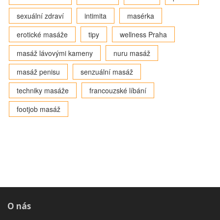
sexuální zdraví
intimita
masérka
erotické masáže
tipy
wellness Praha
masáž lávovými kameny
nuru masáž
masáž penisu
senzuální masáž
techniky masáže
francouzské líbání
footjob masáž
O nás