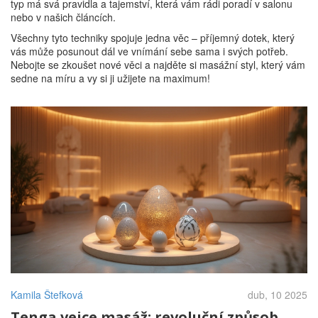
typ má svá pravidla a tajemství, která vám rádi poradí v salonu
nebo v našich článcích.
Všechny tyto techniky spojuje jedna věc – příjemný dotek, který
vás může posunout dál ve vnímání sebe sama i svých potřeb.
Nebojte se zkoušet nové věci a najděte si masážní styl, který vám
sedne na míru a vy si ji užijete na maximum!
Kamila Štefková
dub, 10 2025
Tenga vejce masáž: revoluční způsob