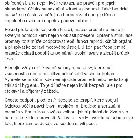
oblíbenější, a to nejen kvůli relaxaci, ale právě i pro jejich
blahodárné účinky na sexuální zdraví a plodnost. Také tantrické
masáže se často zaměřují na harmonizaci energie těla a
kapalného uvolnění napětí v pánevní oblasti.
Pokud preferujete konkrétní terapii, masáž prostaty u mužů je
skvělým pomocníkem nejen v oblasti potěšení. Správná stimulace
prostaty totiž může podporovat lepší funkci reprodukčních orgánů
a přispívat ke zdraví močového ústrojí. U žen pak třeba jemné
masáže oblasti podbřišku pomáhají uvolnit svaly a zlepšit průtok
krve.
Hledejte vždy certifikované salony a masérky, které mají
zkušenosti a umí práci citlivě přizpůsobit vašim potřebám.
Vyhněte se místům, kde nemají čisté prostředí nebo nedodržují
základní hygienu. To je důležité nejen kvůli bezpečí, ale i pro
efektivní a příjemný zážitek.
Chcete podpořit plodnost? Nebojte se terapií, které spojují
fyzickou péči s psychickým uvolněním. Erotické a senzuální
masáže v Praze jsou skvělou volbou, jak si přinést do života víc
harmonie, klidu a hravosti. A hlavně – vždy myslete na sebe a své
tělo, které vám poděkuje za každou chvíli péče.