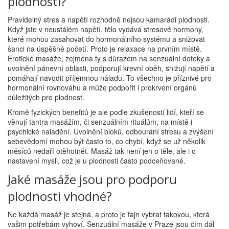
plodností?
Pravidelný stres a napětí rozhodně nejsou kamarádi plodnosti.
Když jste v neustálém napětí, tělo vydává stresové hormony,
které mohou zasahovat do hormonálního systému a snižovat
šanci na úspěšné početí. Proto je relaxace na prvním místě.
Erotické masáže, zejména ty s důrazem na senzuální doteky a
uvolnění pánevní oblasti, podporují krevní oběh, snižují napětí a
pomáhají navodit příjemnou náladu. To všechno je příznivé pro
hormonální rovnováhu a může podpořit i prokrvení orgánů
důležitých pro plodnost.
Kromě fyzických benefitů je ale podle zkušeností lidí, kteří se
věnují tantra masážím, či senzuálním rituálům, na místě i
psychické naladění. Uvolnění bloků, odbourání stresu a zvýšení
sebevědomí mohou být často to, co chybí, když se už několik
měsíců nedaří otěhotnět. Masáž tak není jen o těle, ale i o
nastavení mysli, což je u plodnosti často podceňované.
Jaké masáže jsou pro podporu
plodnosti vhodné?
Ne každá masáž je stejná, a proto je fajn vybrat takovou, která
vašim potřebám vyhoví. Senzuální masáže v Praze jsou čím dál