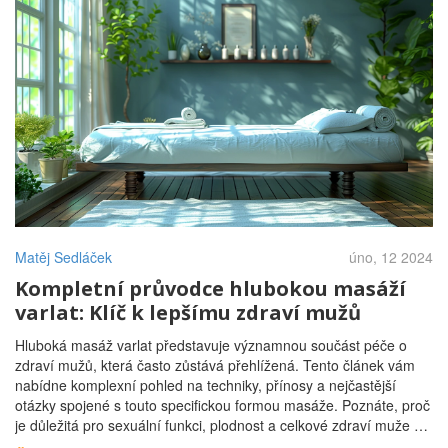
Matěj Sedláček
úno, 12 2024
Kompletní průvodce hlubokou masáží
varlat: Klíč k lepšímu zdraví mužů
Hluboká masáž varlat představuje významnou součást péče o
zdraví mužů, která často zůstává přehlížená. Tento článek vám
nabídne komplexní pohled na techniky, přínosy a nejčastější
otázky spojené s touto specifickou formou masáže. Poznáte, proč
je důležitá pro sexuální funkci, plodnost a celkové zdraví muže a
jak ji můžete začlenit do své rutiny pro zvýšení kvality života.