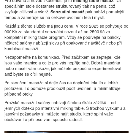
Pro odvahu a novou zkušenost je tu
milking table masáž
. Na
speciálním stole dostanete strukturovaný tlak na penis, což
zvyšuje citlivost a výdrž.
Senzuální masáž
pak nabízí pomalejší
tempo a zaměřuje se na celkové uvolnění těla i mysli.
Každá z těchto služeb má jinou cenu. V roce 2025 se pohybuje od
900 Kč za standardní senzuální sezení až po 2500 Kč za
kompletní milking table program. Vždy se podívejte na balíčky –
některé salóny nabízejí slevu při opakované návštěvě nebo při
kombinaci masáží.
Nezapomeňte na komunikaci. Před začátkem se zeptejte, kde
jsou vaše hranice a co je pro vás nepříjemné. Dobrá masérka
nebo masér vám ukáže, jak můžete bezpečně experimentovat,
aniž byste se cítili nejistě.
Po skončení masáže si dejte čas na doplnění tekutin a lehké
protažení. To pomůže prodloužit pocit uvolnění a minimalizuje
případné otoky.
Pražské masážní salóny nabízejí širokou škálu zážitků – od
jemných doteků po intenzivní milking table. S trochou výzkumu a
jasnými požadavky si můžete najít studio, které splní vaše
očekávání a přinese vám spoustu radosti.