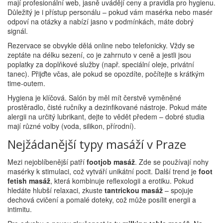
mají profesionální web, jasně uvádějí ceny a pravidla pro hygienu.
Důležitý je i přístup personálu – pokud vám masérka nebo masér
odpoví na otázky a nabízí jasno v podmínkách, máte dobrý
signál.
Rezervace se obvykle dělá online nebo telefonicky. Vždy se
zeptáte na délku sezení, co je zahrnuto v ceně a jestli jsou
poplatky za doplňkové služby (např. speciální oleje, privátní
tanec). Přijďte včas, ale pokud se opozdíte, počítejte s krátkým
time‑outem.
Hygiena je klíčová. Salón by měl mít čerstvě vyměněné
prostěradlo, čisté ručníky a dezinfikované nástroje. Pokud máte
alergii na určitý lubrikant, dejte to vědět předem – dobré studia
mají různé volby (voda, silikon, přírodní).
Nejžádanější typy masáží v Praze
Mezi nejoblíbenější patří
footjob masáž
. Zde se používají nohy
masérky k stimulaci, což vytváří unikátní pocit. Další trend je
foot
fetish masáž
, která kombinuje reflexologii a erotiku. Pokud
hledáte hlubší relaxaci, zkuste
tantrickou masáž
– spojuje
dechová cvičení a pomalé doteky, což může posílit energii a
intimitu.