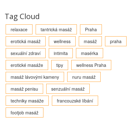
Tag Cloud
relaxace
tantrická masáž
Praha
erotická masáž
wellness
masáž
praha
sexuální zdraví
intimita
masérka
erotické masáže
tipy
wellness Praha
masáž lávovými kameny
nuru masáž
masáž penisu
senzuální masáž
techniky masáže
francouzské líbání
footjob masáž