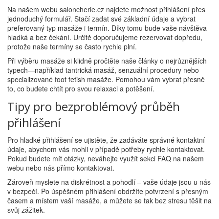
Na našem webu saloncherie.cz najdete možnost přihlášení přes
jednoduchý formulář. Stačí zadat své základní údaje a vybrat
preferovaný typ masáže i termín. Díky tomu bude vaše návštěva
hladká a bez čekání. Určitě doporučujeme rezervovat dopředu,
protože naše termíny se často rychle plní.
Při výběru masáže si klidně pročtěte naše články o nejrůznějších
typech—například tantrická masáž, senzuální procedury nebo
specializované foot fetish masáže. Pomohou vám vybrat přesně
to, co budete chtít pro svou relaxaci a potěšení.
Tipy pro bezproblémový průběh
přihlášení
Pro hladké přihlášení se ujistěte, že zadáváte správné kontaktní
údaje, abychom vás mohli v případě potřeby rychle kontaktovat.
Pokud budete mít otázky, neváhejte využít sekci FAQ na našem
webu nebo nás přímo kontaktovat.
Zároveň myslete na diskrétnost a pohodlí – vaše údaje jsou u nás
v bezpečí. Po úspěšném přihlášení obdržíte potvrzení s přesným
časem a místem vaší masáže, a můžete se tak bez stresu těšit na
svůj zážitek.