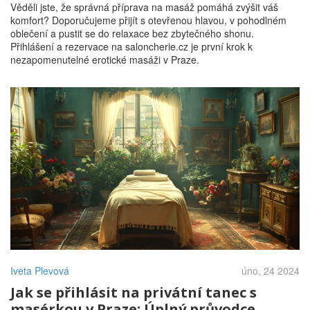
Věděli jste, že správná příprava na masáž pomáhá zvýšit váš
komfort? Doporučujeme přijít s otevřenou hlavou, v pohodlném
oblečení a pustit se do relaxace bez zbytečného shonu.
Přihlášení a rezervace na saloncherie.cz je první krok k
nezapomenutelné erotické masáži v Praze.
Iveta Plevová
úno, 24 2024
Jak se přihlásit na privátní tanec s
masérkou v Praze: Úplný průvodce