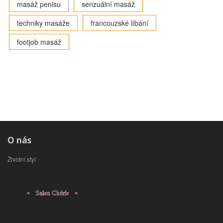
masáž penisu
senzuální masáž
techniky masáže
francouzské líbání
footjob masáž
O nás
Životní styl