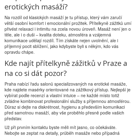
erotických masáží?
Na rozdíl od klasických masáží je tu přístup, který vám zaručí
větší osobní komfort i emocionální prožitek. Přítelkyně zážitků umí
přivést relaxaci i intimitu na zcela novou úroveň. Masáž není jen o
těle, ale i o duši – kvalita doteku, atmosféra a vzájemná
komunikace udělají rozdíl. Tím získáte nejen uvolnění, ale i
příjemný pocit sblížení, jako kdybyste byli s někým, kdo vás
opravdu chápe.
Kde najít přítelkyně zážitků v Praze a
na co si dát pozor?
Praha nabízí řadu salonů specializovaných na erotické masáže,
kde najdete masérky orientované na zážitkový přístup. Nejlepší je
vybírat podle recenzí a vlastní intuice – ne každé místo totiž
zvládne kombinovat profesionální služby s příjemnou atmosférou.
Důraz si dejte na diskrétnost, hygienu a především komunikaci
před samotnou masáží, aby vše proběhlo přesně podle vašich
představ.
Už při prvním kontaktu byste měli mít jasno, co očekáváte.
Nebojte se zeptat na detaily, průběh masáže nebo případná