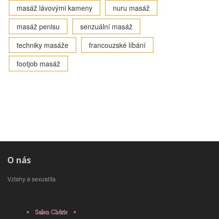
masáž lávovými kameny
nuru masáž
masáž penisu
senzuální masáž
techniky masáže
francouzské líbání
footjob masáž
O nás
Vztahy a sexualita