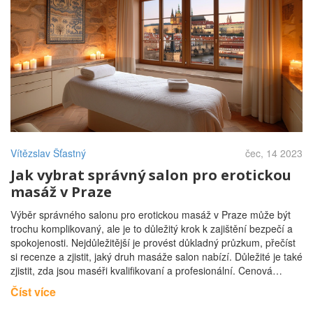
Vítězslav Šťastný
čec, 14 2023
Jak vybrat správný salon pro erotickou
masáž v Praze
Výběr správného salonu pro erotickou masáž v Praze může být
trochu komplikovaný, ale je to důležitý krok k zajištění bezpečí a
spokojenosti. Nejdůležitější je provést důkladný průzkum, přečíst
si recenze a zjistit, jaký druh masáže salon nabízí. Důležité je také
zjistit, zda jsou maséři kvalifikovaní a profesionální. Cenová
dostupnost a hygiena prostor jsou dalšími důležitými faktory.
Číst více
Nakonec je nezbytné se ujistit, že salon respektuje vaše hranice a
je diskrétní.