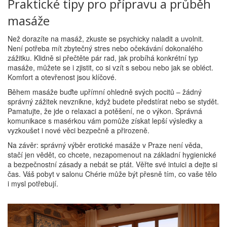
Praktické tipy pro přípravu a průběh
masáže
Než dorazíte na masáž, zkuste se psychicky naladit a uvolnit.
Není potřeba mít zbytečný stres nebo očekávání dokonalého
zážitku. Klidně si přečtěte pár rad, jak probíhá konkrétní typ
masáže, můžete se i zjistit, co si vzít s sebou nebo jak se obléct.
Komfort a otevřenost jsou klíčové.
Během masáže buďte upřímní ohledně svých pocitů – žádný
správný zážitek nevznikne, když budete předstírat nebo se stydět.
Pamatujte, že jde o relaxaci a potěšení, ne o výkon. Správná
komunikace s masérkou vám pomůže získat lepší výsledky a
vyzkoušet i nové věci bezpečně a přirozeně.
Na závěr: správný výběr erotické masáže v Praze není věda,
stačí jen vědět, co chcete, nezapomenout na základní hygienické
a bezpečnostní zásady a nebát se ptát. Věřte své intuici a dejte si
čas. Váš pobyt v salonu Chérie může být přesně tím, co vaše tělo
i mysl potřebují.