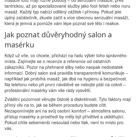
masáže totiž mají různé podoby – od senzuální masáže, přes
tantrickou, až po specializované služby jako foot fetish nebo nuru
masáž. Každý typ nabízí odlišný zážitek i přínosy. Pokud jste
úplný začátečník, zkuste začít s více obecnou senzuální masáží,
která je jemná a pomůže vám lépe poznat své tělo i reakce.
Jak poznat důvěryhodný salon a
masérku
Když už víte, co chcete, přichází na řadu výběr toho správného
místa. Zajímejte se o recenze a reference od ostatních
zákazníků. Pozor na přehnané sliby nebo naopak nedostatek
informací. Dobrý salon svá pravidla transparentně komunikuje –
například jak probíhá masáž, jak dbá na hygienu a bezpečnost.
Na telefonu nebo při první návštěvě se nebojte ptát na cokoli –
profesionální masérky vám vše rády vysvětlí.
Zvláštní pozornost věnujte čistotě a diskrétnosti. Tyto faktory mají
přímý vliv na to, jak se během procedury budete cítit.
Nezapomínejte ani na svůj osobní komfort – atmosféra salonu,
přístup masérky a prostředí by měly být přívětivé a uklidňující.
Pokud cítíte sebemenší nesoulad nebo tlak, není to místo pro
vás.