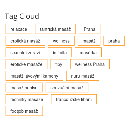
Tag Cloud
relaxace
tantrická masáž
Praha
erotická masáž
wellness
masáž
praha
sexuální zdraví
intimita
masérka
erotické masáže
tipy
wellness Praha
masáž lávovými kameny
nuru masáž
masáž penisu
senzuální masáž
techniky masáže
francouzské líbání
footjob masáž