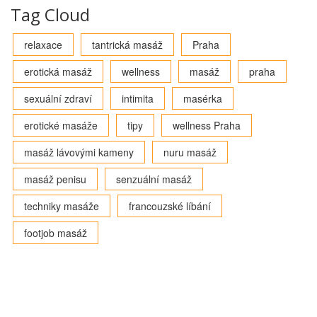
Tag Cloud
relaxace
tantrická masáž
Praha
erotická masáž
wellness
masáž
praha
sexuální zdraví
intimita
masérka
erotické masáže
tipy
wellness Praha
masáž lávovými kameny
nuru masáž
masáž penisu
senzuální masáž
techniky masáže
francouzské líbání
footjob masáž