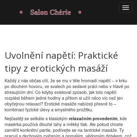
Uvolnění napětí: Praktické
tipy z erotických masáží
Každý z nás občas cítí, že se mu v těle hromadí napětí – v krku
po dlouhém hovoru, ve svalech po sedavé práci nebo v hlavě po
stresujícím dni. Co kdyby existoval způsob, jak toto napětí
rozplést během jedné hodiny a přitom si užít něco víc než jen
obyčejnou relaxaci? Erotické masáže nabízejí přesně to –
kombinaci fyzické úlevy a smyslného prožitku.
Nejčastěji se setkáte s klasickým
relaxačním provedením
, kde
masérka používá dlouhé tahy a měkký tlak. Ale pokud chcete
zaměřit konkrétní partie, podívejte se na
tantrické masáže
. Ty
pracují s dechovým cvičením a pomalým, vědomým dotykem, což