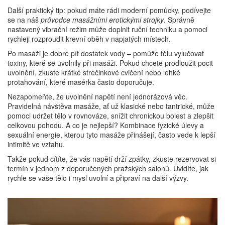
Další praktický tip: pokud máte rádi moderní pomůcky, podívejte
se na náš
průvodce masážními erotickými strojky
. Správně
nastavený vibrační režim může doplnit ruční techniku a pomoci
rychleji rozproudit krevní oběh v napjatých místech.
Po masáži je dobré pít dostatek vody – pomůže tělu vylučovat
toxiny, které se uvolnily při masáži. Pokud chcete prodloužit pocit
uvolnění, zkuste krátké strečinkové cvičení nebo lehké
protahování, které masérka často doporučuje.
Nezapomeňte, že uvolnění napětí není jednorázová věc.
Pravidelná návštěva masáže, ať už klasické nebo tantrické, může
pomoci udržet tělo v rovnováze, snížit chronickou bolest a zlepšit
celkovou pohodu. A co je nejlepší? Kombinace fyzické úlevy a
sexuální energie, kterou tyto masáže přinášejí, často vede k lepší
intimitě ve vztahu.
Takže pokud cítíte, že vás napětí drží zpátky, zkuste rezervovat si
termín v jednom z doporučených pražských salonů. Uvidíte, jak
rychle se vaše tělo i mysl uvolní a připraví na další výzvy.