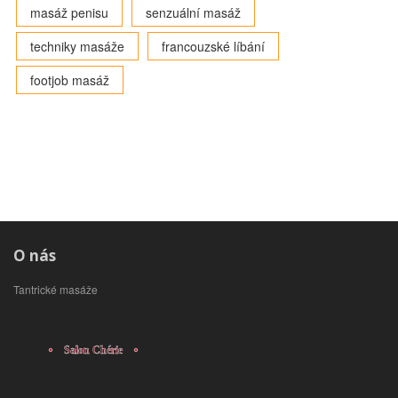
masáž penisu
senzuální masáž
techniky masáže
francouzské líbání
footjob masáž
O nás
Tantrické masáže