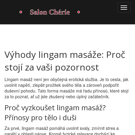
Výhody lingam masáže: Proč
stojí za vaši pozornost
Lingam masáž není jen obyčejná erotická služba. Je to cesta, jak
uvolnit napětí, zlepšit prožitek svého těla a zároveň podpořit
duševní pohodu. Tato forma masáže má řadu přínosů, které stojí
za to poznat, ať už jste zkušený nebo úplný začátečník.
Proč vyzkoušet lingam masáž?
Přínosy pro tělo i duši
Za prvé, lingam masáž pomáhá uvolnit svaly, zmírnit stres a
napětí v oblasti pánve. Kromě fyzické relaxace dochází ke