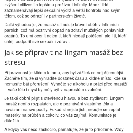
zvýšení citlivosti a lepšímu prožívání intimity. Mnozí lidé
zaznamenávají lepší sexuální výdrž a větší kontrolu nad svým
tělem, což se odrazí i v partnerském životě.
Další výhodou je, že masáž stimuluje krevní oběh v intimních
partiích, což má pozitivní dopad na zdraví mužských pohlavních
orgánů. To umí ocenit nejen ti, kteří hledají potěšení, ale i ti, kteří
chtějí podpořit své sexuální zdraví.
Jak se připravit na lingam masáž bez
stresu
Připravenost je klíčem k tomu, aby byl zážitek co nejpříjemnější.
Začněte tím, že si vyhradíte dostatek času a klidné místo, kde se
nemusíte bát přerušení. Vyhněte se alkoholu a práci před masáží
– vaše tělo i mysl by měly být v naprostém uvolnění.
Je také dobré přijít s otevřenou hlavou a bez stydlivosti. Lingam
masáž není o rozpakách, ale o poznávání vlastního těla a
navázání na své pocity. Pokud si nejste jistí, nebojte se zeptat
masérky na průběh a cokoliv, co vás zajímá. Komunikace je
důležitá.
A kdyby vás něco zaskočilo, pamatujte, že je to přirozené. Vždy