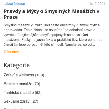
Jakub Němec
lis, 2 2024
Pravdy a Mýty o Smyslných Masážích v
Praze
Smyslné masáže v Praze jsou často obestřeny různými mýty a
nepravdami. Tento článek se soustředí na odhalení pravd a
vyvrácení nejčastějších omylů spojených se smyslnými
masážemi. Poskytne jasná fakta a praktické tipy, které pomohou
čtenářům lépe porozumět této činnosti. Naučíte se, co od
takových masáží očekávat a jak si je vychutnat naplno.
Číst více
Kategorie
Zdraví a wellness
(109)
Erotické masáže
(79)
Tantrické masáže
(62)
Sexuální zdraví
(27)