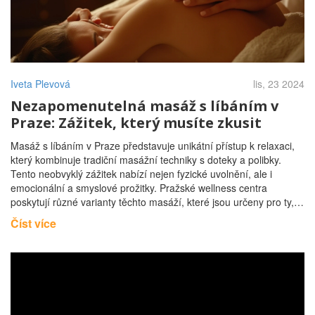
Iveta Plevová
lis, 23 2024
Nezapomenutelná masáž s líbáním v
Praze: Zážitek, který musíte zkusit
Masáž s líbáním v Praze představuje unikátní přístup k relaxaci,
který kombinuje tradiční masážní techniky s doteky a polibky.
Tento neobvyklý zážitek nabízí nejen fyzické uvolnění, ale i
emocionální a smyslové prožitky. Pražské wellness centra
poskytují různé varianty těchto masáží, které jsou určeny pro ty,
kteří hledají odlišný druh regenerace těla a mysli. V článku se
Číst více
dozvíte, jak probíhá masáž s líbáním, její výhody a jak si vybrat
správné studio.