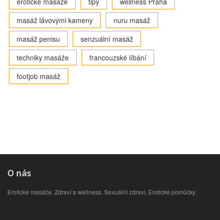
erotické masáže
tipy
wellness Praha
masáž lávovými kameny
nuru masáž
masáž penisu
senzuální masáž
techniky masáže
francouzské líbání
footjob masáž
O nás
Erotické masáže, Zdraví a wellness, Sexuální zdraví, Erotické pomůcky