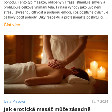
pohodu. Tento typ masáže, oblíbený v Praze, stimuluje smysly a
prohlubuje celkové vnímání těla. Přináší výhody jako uvolnění
stresu, zvýšenou citlivost a podporu emocí, což pozitivně ovlivňuje
celkový pocit pohody. Díky respektu a profesionalitě poskytujících
masérů je tato zkušenost nezapomenutelná.
Číst více
Iveta Plevová
lis, 7 2024
Jak erotická masáž může zásadně