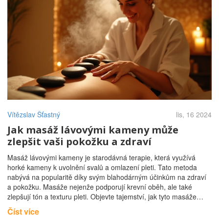
Vítězslav Šťastný
lis, 16 2024
Jak masáž lávovými kameny může
zlepšit vaši pokožku a zdraví
Masáž lávovými kameny je starodávná terapie, která využívá
horké kameny k uvolnění svalů a omlazení pleti. Tato metoda
nabývá na popularitě díky svým blahodárným účinkům na zdraví
a pokožku. Masáže nejenže podporují krevní oběh, ale také
zlepšují tón a texturu pleti. Objevte tajemství, jak tyto masáže
mohou přispět ke zdravější a mladistvější pokožce.
Číst více