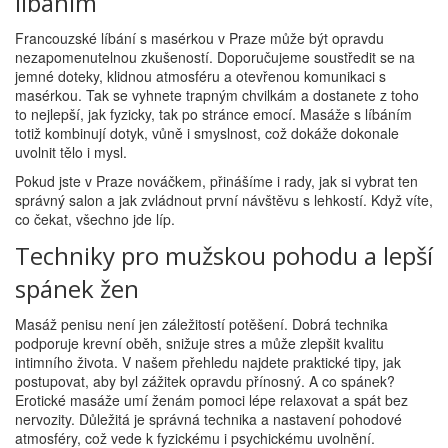
líbáním
Francouzské líbání s masérkou v Praze může být opravdu
nezapomenutelnou zkušeností. Doporučujeme soustředit se na
jemné doteky, klidnou atmosféru a otevřenou komunikaci s
masérkou. Tak se vyhnete trapným chvilkám a dostanete z toho
to nejlepší, jak fyzicky, tak po stránce emocí. Masáže s líbáním
totiž kombinují dotyk, vůně i smyslnost, což dokáže dokonale
uvolnit tělo i mysl.
Pokud jste v Praze nováčkem, přinášíme i rady, jak si vybrat ten
správný salon a jak zvládnout první návštěvu s lehkostí. Když víte,
co čekat, všechno jde líp.
Techniky pro mužskou pohodu a lepší
spánek žen
Masáž penisu není jen záležitostí potěšení. Dobrá technika
podporuje krevní oběh, snižuje stres a může zlepšit kvalitu
intimního života. V našem přehledu najdete praktické tipy, jak
postupovat, aby byl zážitek opravdu přínosný. A co spánek?
Erotické masáže umí ženám pomoci lépe relaxovat a spát bez
nervozity. Důležitá je správná technika a nastavení pohodové
atmosféry, což vede k fyzickému i psychickému uvolnění.