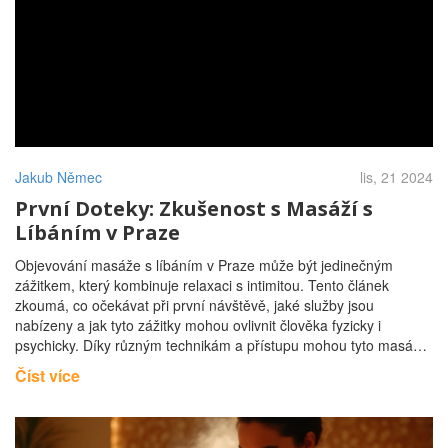
Jakub Němec
lis, 21 2024
První Doteky: Zkušenost s Masáží s
Líbáním v Praze
Objevování masáže s líbáním v Praze může být jedinečným
zážitkem, který kombinuje relaxaci s intimitou. Tento článek
zkoumá, co očekávat při první návštěvě, jaké služby jsou
nabízeny a jak tyto zážitky mohou ovlivnit člověka fyzicky i
psychicky. Díky různým technikám a přístupu mohou tyto masáže
poskytovat hluboké uvolnění a smyslové probuzení. Také
Číst více
nabízíme rady, jak najít vhodný salon a jak se cítit pohodlně
během procedury.