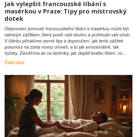
Jak vylepšit francouzské líbání s
masérkou v Praze: Tipy pro mistrovský
dotek
Objevování jemností francouzského líbání s masérkou může být
oslnivým zážitkem, který posílí vaši důvěru a prohloubí váš vztah.
V článku přinášíme cenné tipy a doporučení, jak tento zážitek
posunout na zcela novou úroveň, a to jak emocionálně, tak
fyzicky. Zaměříme se na techniky, jak zlepšit kvalitu líbání, co
zohlednit v podobě komunikace a jak atmosféru udělat co
Číst více
nejpříjemnější. V Praze se nabízí řada možností pro ty, kteří
hledají nezapomenutelnou zkušenost s profesionální masérkou.