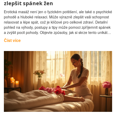
zlepšit spánek žen
Erotická masáž není jen o fyzickém potěšení, ale také o psychické
pohodě a hluboké relaxaci. Může výrazně zlepšit vaši schopnost
relaxovat a lépe spát, což je klíčové pro celkové zdraví. Detailní
pohled na výhody, postupy a tipy může pomoci zpříjemnit spánek
a zvýšit pocit pohody. Objevte způsoby, jak si skrze tento unikátní
druh masáže dopřát kvalitní odpočinek.
Číst více