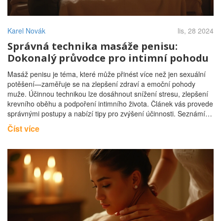
Karel Novák
lis, 28 2024
Správná technika masáže penisu:
Dokonalý průvodce pro intimní pohodu
Masáž penisu je téma, které může přinést více než jen sexuální
potěšení—zaměřuje se na zlepšení zdraví a emoční pohody
muže. Účinnou technikou lze dosáhnout snížení stresu, zlepšení
krevního oběhu a podpoření intimního života. Článek vás provede
správnými postupy a nabízí tipy pro zvýšení účinnosti. Seznámíte
se také s jejími přínosy pro celkový pocit blaha a partnerské
Číst více
soužití.