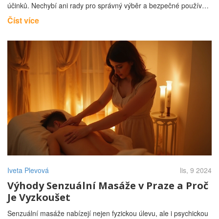
účinků. Nechybí ani rady pro správný výběr a bezpečné používání
těchto produktů doma. Cestu za relaxací a regenerací s
Číst více
masážními oleji a svíčkami si zamilujete.
Iveta Plevová
lis, 9 2024
Výhody Senzuální Masáže v Praze a Proč
Je Vyzkoušet
Senzuální masáže nabízejí nejen fyzickou úlevu, ale i psychickou