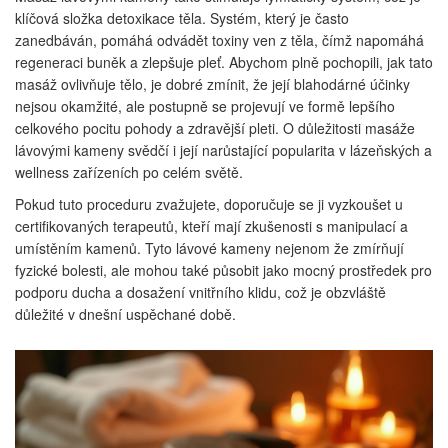
klíčová složka detoxikace těla. Systém, který je často
zanedbáván, pomáhá odvádět toxiny ven z těla, čímž napomáhá
regeneraci buněk a zlepšuje pleť. Abychom plně pochopili, jak tato
masáž ovlivňuje tělo, je dobré zmínit, že její blahodárné účinky
nejsou okamžité, ale postupně se projevují ve formě lepšího
celkového pocitu pohody a zdravější pleti. O důležitosti masáže
lávovými kameny svědčí i její narůstající popularita v lázeňských a
wellness zařízeních po celém světě.
Pokud tuto proceduru zvažujete, doporučuje se ji vyzkoušet u
certifikovaných terapeutů, kteří mají zkušenosti s manipulací a
umístěním kamenů. Tyto lávové kameny nejenom že zmírňují
fyzické bolesti, ale mohou také působit jako mocný prostředek pro
podporu ducha a dosažení vnitřního klidu, což je obzvláště
důležité v dnešní uspěchané době.