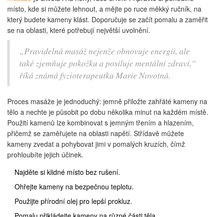
místo, kde si můžete lehnout, a mějte po ruce měkký ručník, na
který budete kameny klást. Doporučuje se začít pomalu a zaměřit
se na oblasti, které potřebují největší uvolnění.
„Pravidelná masáž nejenže obnovuje energii, ale
také zjemňuje pokožku a posiluje mentální zdraví,“
říká známá fyzioterapeutka Marie Novotná.
Proces masáže je jednoduchý: jemně přiložte zahřáté kameny na
tělo a nechte je působit po dobu několika minut na každém místě.
Použití kamenů lze kombinovat s jemným třením a hlazením,
přičemž se zaměřujete na oblasti napětí. Střídavě můžete
kameny zvedat a pohybovat jimi v pomalých kruzích, čímž
prohloubíte jejich účinek.
Najděte si klidné místo bez rušení.
Ohřejte kameny na bezpečnou teplotu.
Použijte přírodní olej pro lepší prokluz.
Pomalu přikládejte kameny na různé části těla.