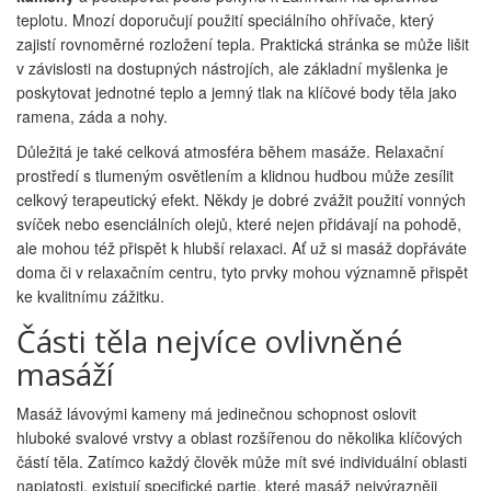
teplotu. Mnozí doporučují použití speciálního ohřívače, který
zajistí rovnoměrné rozložení tepla. Praktická stránka se může lišit
v závislosti na dostupných nástrojích, ale základní myšlenka je
poskytovat jednotné teplo a jemný tlak na klíčové body těla jako
ramena, záda a nohy.
Důležitá je také celková atmosféra během masáže. Relaxační
prostředí s tlumeným osvětlením a klidnou hudbou může zesílit
celkový terapeutický efekt. Někdy je dobré zvážit použití vonných
svíček nebo esenciálních olejů, které nejen přidávají na pohodě,
ale mohou též přispět k hlubší relaxaci. Ať už si masáž dopřáváte
doma či v relaxačním centru, tyto prvky mohou významně přispět
ke kvalitnímu zážitku.
Části těla nejvíce ovlivněné
masáží
Masáž lávovými kameny má jedinečnou schopnost oslovit
hluboké svalové vrstvy a oblast rozšířenou do několika klíčových
částí těla. Zatímco každý člověk může mít své individuální oblasti
napjatosti, existují specifické partie, které masáž nejvýrazněji