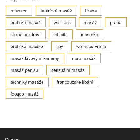
relaxace
tantrická masáž
Praha
erotická masáž
wellness
masáž
praha
sexuální zdraví
intimita
masérka
erotické masáže
tipy
wellness Praha
masáž lávovými kameny
nuru masáž
masáž penisu
senzuální masáž
techniky masáže
francouzské líbání
footjob masáž
O nás