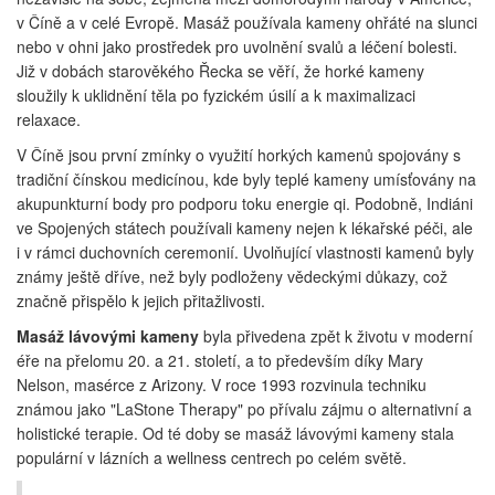
v Číně a v celé Evropě. Masáž používala kameny ohřáté na slunci
nebo v ohni jako prostředek pro uvolnění svalů a léčení bolesti.
Již v dobách starověkého Řecka se věří, že horké kameny
sloužily k uklidnění těla po fyzickém úsilí a k maximalizaci
relaxace.
V Číně jsou první zmínky o využití horkých kamenů spojovány s
tradiční čínskou medicínou, kde byly teplé kameny umísťovány na
akupunkturní body pro podporu toku energie qi. Podobně, Indiáni
ve Spojených státech používali kameny nejen k lékařské péči, ale
i v rámci duchovních ceremonií. Uvolňující vlastnosti kamenů byly
známy ještě dříve, než byly podloženy vědeckými důkazy, což
značně přispělo k jejich přitažlivosti.
Masáž lávovými kameny
byla přivedena zpět k životu v moderní
éře na přelomu 20. a 21. století, a to především díky Mary
Nelson, masérce z Arizony. V roce 1993 rozvinula techniku
známou jako "LaStone Therapy" po přívalu zájmu o alternativní a
holistické terapie. Od té doby se masáž lávovými kameny stala
populární v lázních a wellness centrech po celém světě.