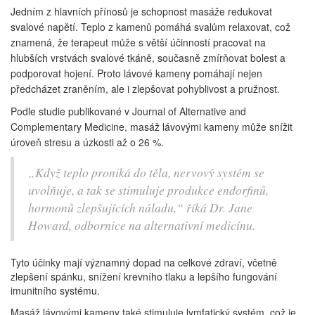
Jedním z hlavních přínosů je schopnost masáže redukovat
svalové napětí. Teplo z kamenů pomáhá svalům relaxovat, což
znamená, že terapeut může s větší účinností pracovat na
hlubších vrstvách svalové tkáně, současně zmírňovat bolest a
podporovat hojení. Proto lávové kameny pomáhají nejen
předcházet zraněním, ale i zlepšovat pohyblivost a pružnost.
Podle studie publikované v Journal of Alternative and
Complementary Medicine, masáž lávovými kameny může snížit
úroveň stresu a úzkosti až o 26 %.
„Když teplo proniká do těla, nervový systém se
uvolňuje, a tak se stimuluje produkce endorfinů,
hormonů zlepšujících náladu,“ říká Dr. Jane
Howard, odbornice na alternativní medicínu.
Tyto účinky mají významný dopad na celkové zdraví, včetně
zlepšení spánku, snížení krevního tlaku a lepšího fungování
imunitního systému.
Masáž lávovými kameny také stimuluje lymfatický systém, což je