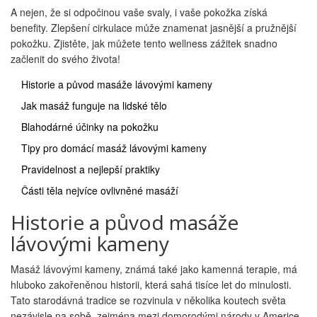
A nejen, že si odpočinou vaše svaly, i vaše pokožka získá
benefity. Zlepšení cirkulace může znamenat jasnější a pružnější
pokožku. Zjistěte, jak můžete tento wellness zážitek snadno
začlenit do svého života!
Historie a původ masáže lávovými kameny
Jak masáž funguje na lidské tělo
Blahodárné účinky na pokožku
Tipy pro domácí masáž lávovými kameny
Pravidelnost a nejlepší praktiky
Části těla nejvíce ovlivněné masáží
Historie a původ masáže
lávovými kameny
Masáž lávovými kameny, známá také jako kamenná terapie, má
hluboko zakořeněnou historii, která sahá tisíce let do minulosti.
Tato starodávná tradice se rozvinula v několika koutech světa
nezávisle na sobě, zejména mezi domorodými národy v Americe,