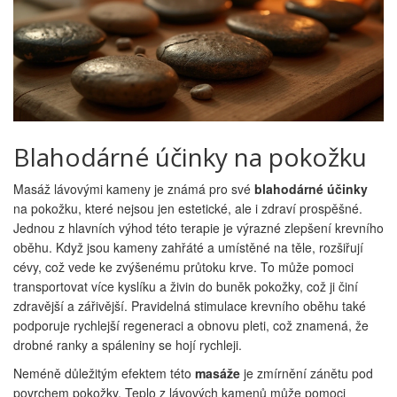
Blahodárné účinky na pokožku
Masáž lávovými kameny je známá pro své
blahodárné účinky
na pokožku, které nejsou jen estetické, ale i zdraví prospěšné.
Jednou z hlavních výhod této terapie je výrazné zlepšení krevního
oběhu. Když jsou kameny zahřáté a umístěné na těle, rozšiřují
cévy, což vede ke zvýšenému průtoku krve. To může pomoci
transportovat více kyslíku a živin do buněk pokožky, což ji činí
zdravější a zářivější. Pravidelná stimulace krevního oběhu také
podporuje rychlejší regeneraci a obnovu pleti, což znamená, že
drobné ranky a spáleniny se hojí rychleji.
Neméně důležitým efektem této
masáže
je zmírnění zánětu pod
povrchem pokožky. Teplo z lávových kamenů může pomoci