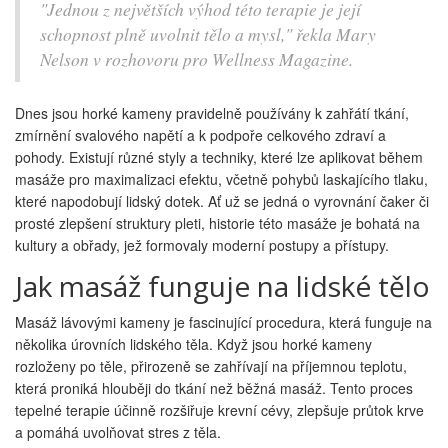
"Jednou z největších výhod této terapie je její
schopnost plně uvolnit tělo a mysl," řekla Mary
Nelson v rozhovoru pro Wellness Magazine.
Dnes jsou horké kameny pravidelně používány k zahřátí tkání,
zmírnění svalového napětí a k podpoře celkového zdraví a
pohody. Existují různé styly a techniky, které lze aplikovat během
masáže pro maximalizaci efektu, včetně pohybů laskajícího tlaku,
které napodobují lidský dotek. Ať už se jedná o vyrovnání čaker či
prosté zlepšení struktury pleti, historie této masáže je bohatá na
kultury a obřady, jež formovaly moderní postupy a přístupy.
Jak masáž funguje na lidské tělo
Masáž lávovými kameny je fascinující procedura, která funguje na
několika úrovních lidského těla. Když jsou horké kameny
rozloženy po těle, přirozeně se zahřívají na příjemnou teplotu,
která proniká hlouběji do tkání než běžná masáž. Tento proces
tepelné terapie účinně rozšiřuje krevní cévy, zlepšuje průtok krve
a pomáhá uvolňovat stres z těla.