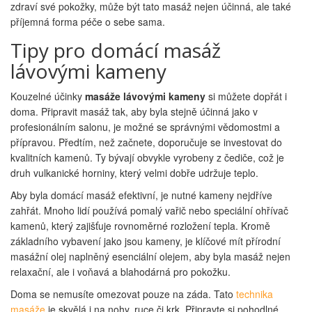
zdraví své pokožky, může být tato masáž nejen účinná, ale také
příjemná forma péče o sebe sama.
Tipy pro domácí masáž
lávovými kameny
Kouzelné účinky
masáže lávovými kameny
si můžete dopřát i
doma. Připravit masáž tak, aby byla stejně účinná jako v
profesionálním salonu, je možné se správnými vědomostmi a
přípravou. Předtím, než začnete, doporučuje se investovat do
kvalitních kamenů. Ty bývají obvykle vyrobeny z čediče, což je
druh vulkanické horniny, který velmi dobře udržuje teplo.
Aby byla domácí masáž efektivní, je nutné kameny nejdříve
zahřát. Mnoho lidí používá pomalý vařič nebo speciální ohřívač
kamenů, který zajišťuje rovnoměrné rozložení tepla. Kromě
základního vybavení jako jsou kameny, je klíčové mít přírodní
masážní olej naplněný esenciální olejem, aby byla masáž nejen
relaxační, ale i voňavá a blahodárná pro pokožku.
Doma se nemusíte omezovat pouze na záda. Tato
technika
masáže
je skvělá i na nohy, ruce či krk. Připravte si pohodlné