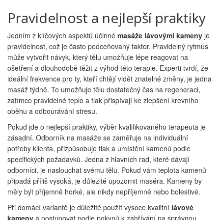
Pravidelnost a nejlepší praktiky
Jedním z klíčových aspektů účinné
masáže lávovými kameny
je
pravidelnost, což je často podceňovaný faktor. Pravidelný rytmus
může vytvořit návyk, který tělu umožňuje lépe reagovat na
ošetření a dlouhodobě těžit z výhod této terapie. Experti tvrdí, že
ideální frekvence pro ty, kteří chtějí vidět znatelné změny, je jedna
masáž týdně. To umožňuje tělu dostatečný čas na regeneraci,
zatímco pravidelné teplo a tlak přispívají ke zlepšení krevního
oběhu a odbourávání stresu.
Pokud jde o nejlepší praktiky, výběr kvalifikovaného terapeuta je
zásadní. Odborník na masáže se zaměřuje na individuální
potřeby klienta, přizpůsobuje tlak a umístění kamenů podle
specifických požadavků. Jedna z hlavních rad, které dávají
odborníci, je naslouchat svému tělu. Pokud vám teplota kamenů
připadá příliš vysoká, je důležité upozornit maséra. Kameny by
měly být příjemně horké, ale nikdy nepříjemné nebo bolestivé.
Při domácí variantě je důležité použít vysoce kvalitní
lávové
kameny
a postupovat podle pokynů k zahřívání na správnou