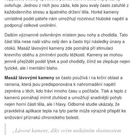
ovlivňuje. Jednou z nich jsou záda, kde jsou svaly často zatuhlé z
každodenního stresu a špatného držení těla. Horké kameny
umístěné podél páteře nám umožňují rozvinout hluboké napětí a
podporují celkové uvolnění.
Dalším významně ovlivněným místem jsou nohy a chodidla. Tato
část těla nese naši váhu celý den a často trpí následky únavy a
otoků. Masáž lávovými kameny zde pomáhá při stimulaci
krevního oběhu a zmírnění pocitu těžkosti. Kameny se mohou
jemně přejíždět podél lýtek a pod chodidly, čímž se zlepšuje nejen
fyzické, ale i mentální blaho.
Masáž lávovými kameny
se často používá i na krční oblast a
ramena, která jsou predisponována k nahromadění napětí
zejména u těch, kdo tráví mnoho času u počítače. Tlak a teplo z
kamenů pomáhají mírnit ztuhlost a umožňují snadnější pohyb
nejen horní části těla, ale i hlavy. Odborné studie ukázaly, že
pravidelná aplikace tepla na tyto partie může výrazně přispět ke
snižování příznaků chronického bolesti.
„Lávové kameny, díky svým unikátním vlastnostem