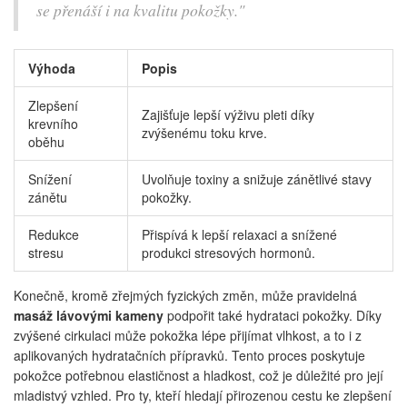
se přenáší i na kvalitu pokožky."
Výhoda
Popis
Zlepšení
Zajišťuje lepší výživu pleti díky
krevního
zvýšenému toku krve.
oběhu
Snížení
Uvolňuje toxiny a snižuje zánětlivé stavy
zánětu
pokožky.
Redukce
Přispívá k lepší relaxaci a snížené
stresu
produkci stresových hormonů.
Konečně, kromě zřejmých fyzických změn, může pravidelná
masáž lávovými kameny
podpořit také hydrataci pokožky. Díky
zvýšené cirkulaci může pokožka lépe přijímat vlhkost, a to i z
aplikovaných hydratačních přípravků. Tento proces poskytuje
pokožce potřebnou elastičnost a hladkost, což je důležité pro její
mladistvý vzhled. Pro ty, kteří hledají přirozenou cestu ke zlepšení