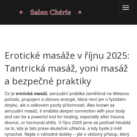
Erotické masáže v říjnu 2025:
Tantrická masáž, yoni masáž
a bezpečné praktiky
Co je
erotická masáž
,
senzuální praktika zaměřená na tělesnou
pohodu, propojení a obnovu energie, která není jen o fyzickém
dotyku, ale o celkovém pocity přítomnosti
. Also known as
senzuální masáž
, it enables deeper connection with your body
and can be a powerful tool for healing, especially after trauma,
divorce, or hormonal shifts.
V říjnu 2025 jsme se podívali hlouběji
na to, kdy je tato praxe skutečně užitečná, a kdy byste ji měli
vynechat. Nejde o náhodné doteky – jde o vědomý přístup, který