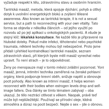
vyžaduje respekt k tělu, zdravotnímu stavu a osobním hranicím.
Tantrická masáž
,
metoda, která spojuje dýchání, pohyb a citlivý
dotyk k uvolnění energetických bloků a zvýšení tělesné
awareness
. Also known as
tantrická terapie
, it is not a sexual
service, but a path to reconnecting with your own vitality.
Tato
forma se objevila v několika článcích – od jejího využití po
rozvodu až po její aplikaci u onkologických pacientů. A všude je
stejný klíč:
lékařská konzultace
. Ne každé tělo je připravené na
hluboké doteky. Pokud máte infekci, těhotenství nebo psychické
traumata, některé techniky mohou být nebezpečné. Proto jsme
přidali i přehled
kontraindikací tantrické masáže
,
seznam
zdravotních stavů, při kterých byste měli masáž vynechat nebo
upravit
.
To není strach – je to odpovědnost.
Ženy po menopauze mají v tomto měsíci zvláštní pozornost.
Yoni
masáž
,
jemná, intimitní technika zaměřená na ženské pohlavní
orgány, která podporuje krevní oběh, snižuje napětí a obnovuje
pocit pohody
. Also known as
intimní masáž
, it helps women
reconnect with their bodies when estrogen levels drop and self-
image falters.
Dva články se tímto tématem zabývají – oba
ukazují, že tělo neztrácí citlivost s věkem. Naopak, právě teď
může být nejdůležitější. Používají se přírodní oleje, klidná
atmosféra a důraz na pocit bezpečí. Nejde o sex – jde o obnovu.