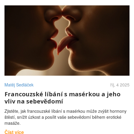
Matěj Sedláček
říj, 4 2025
Francouzské líbání s masérkou a jeho
vliv na sebevědomí
Zjistěte, jak francouzské líbání s masérkou může zvýšit hormony
štěstí, snížit úzkost a posílit vaše sebevědomí během erotické
masáže.
Číst více