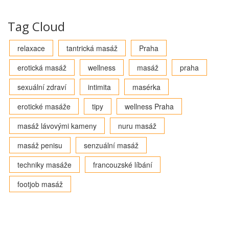
Tag Cloud
relaxace
tantrická masáž
Praha
erotická masáž
wellness
masáž
praha
sexuální zdraví
intimita
masérka
erotické masáže
tipy
wellness Praha
masáž lávovými kameny
nuru masáž
masáž penisu
senzuální masáž
techniky masáže
francouzské líbání
footjob masáž