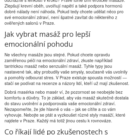
odcházíte s lehkostí v kroku? Právě tohle umí erotické masáže.
Zlepšují krevní oběh, uvolňují napětí a také podpora hormonů
dobré nálady není náhoda. Pokud tedy chcete udělat něco pro
své emocionální zdraví, není špatné zavítat do některého z
ověřených salonů v Praze.
Jak vybrat masáž pro lepší
emocionální pohodu
Ne všechny masáže jsou stejné. Pokud chcete opravdu
zaměřenou péči na emocionální zdraví, zkuste například
tantrickou masáž nebo senzuální masáž. Tyhle typy jsou
nastavené tak, aby probudily vaše smysly, současně vás uvolnily
a pomohly odbourat stres. V Praze existuje spousta možností —
stačí se podívat na recenze a názory lidí, kteří už mají zkušenost.
Dobrá masérka nebo masér ví, že pozornost se neobejde bez
komfortu a důvěry. To je základ, aby vás masáž skutečně dostala
do stavu uvolnění a podporovala vaše emocionální zdraví.
Nezapomeňte, že jde hlavně o vás – jak se cítíte a co vám
vyhovuje. Nebojte se ptát a vyzkoušet různé styly masáží, které
najdete v Praze. Každý má totiž jinou cestu k rovnováze.
Co říkají lidé po zkušenostech s