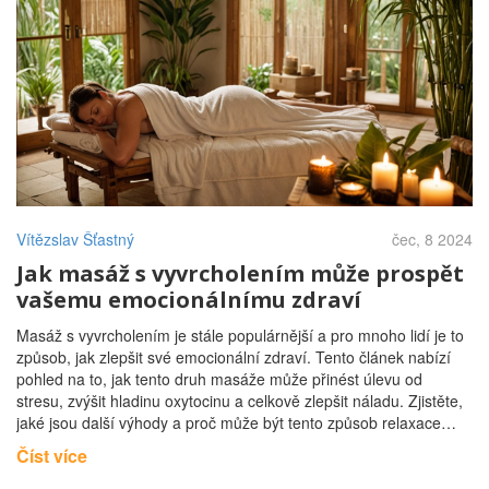
Vítězslav Šťastný
čec, 8 2024
Jak masáž s vyvrcholením může prospět
vašemu emocionálnímu zdraví
Masáž s vyvrcholením je stále populárnější a pro mnoho lidí je to
způsob, jak zlepšit své emocionální zdraví. Tento článek nabízí
pohled na to, jak tento druh masáže může přinést úlevu od
stresu, zvýšit hladinu oxytocinu a celkově zlepšit náladu. Zjistěte,
jaké jsou další výhody a proč může být tento způsob relaxace
vhodný právě pro vás.
Číst více