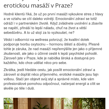
erotickou masáží v Praze?
Hodně klientů říká, že už po první masáži vykoukne stres z hlavy
a ve vztahu se cítí daleko volněji. Emocionální zdraví se totiž
odráží i v partnerském životě. Když zvládnete uvolnění a zbavíte
se napětí, přináší to lepší náladu, chuť na život a větší
sebedůvěru. A to už stojí za to vyzkoušet, ne?
Vědci i odborníci na wellness potvrzují, že kvalitní dotek
podporuje tvorbu oxytocinu – hormonu štěstí a důvěry. Přesně
tohle je záruka, že nad masáží nepřemýšlíte jen jako o příjemné
zkušenosti, ale jako o účinné cestě k lepší psychické pohodě.
Zároveň jste v Praze, kde je nabídka široká a dostupná pro
každého, kdo chce udělat něco pro sebe.
Zkrátka, jestli hledáte cestu, jak posílit emocionální zdraví a
zároveň si dopřát něco příjemného, erotické masáže jsou fajn
volbou. Stačí jen objevit svůj styl a správné místo, kde vám
profesionálové pomohou odpočnout, načerpat energii a cítit se
skvěle po těle i duši.