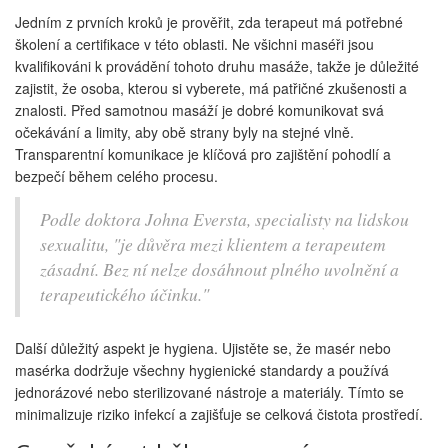
Jedním z prvních kroků je prověřit, zda terapeut má potřebné
školení a certifikace v této oblasti. Ne všichni maséři jsou
kvalifikováni k provádění tohoto druhu masáže, takže je důležité
zajistit, že osoba, kterou si vyberete, má patřičné zkušenosti a
znalosti. Před samotnou masáží je dobré komunikovat svá
očekávání a limity, aby obě strany byly na stejné vlně.
Transparentní komunikace je klíčová pro zajištění pohodlí a
bezpečí během celého procesu.
Podle doktora Johna Eversta, specialisty na lidskou
sexualitu, "je důvěra mezi klientem a terapeutem
zásadní. Bez ní nelze dosáhnout plného uvolnění a
terapeutického účinku."
Další důležitý aspekt je hygiena. Ujistěte se, že masér nebo
masérka dodržuje všechny hygienické standardy a používá
jednorázové nebo sterilizované nástroje a materiály. Tímto se
minimalizuje riziko infekcí a zajišťuje se celková čistota prostředí.