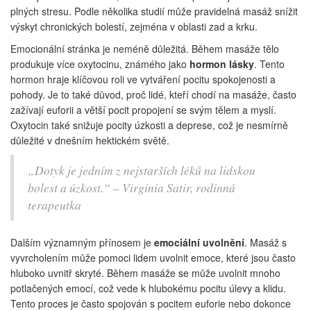
plných stresu. Podle několika studií může pravidelná masáž snížit
výskyt chronických bolestí, zejména v oblasti zad a krku.
Emocionální stránka je neméně důležitá. Během masáže tělo
produkuje více oxytocinu, známého jako
hormon lásky
. Tento
hormon hraje klíčovou roli ve vytváření pocitu spokojenosti a
pohody. Je to také důvod, proč lidé, kteří chodí na masáže, často
zažívají euforii a větší pocit propojení se svým tělem a myslí.
Oxytocin také snižuje pocity úzkosti a deprese, což je nesmírně
důležité v dnešním hektickém světě.
„Dotyk je jedním z nejstarších léků na lidskou
bolest a úzkost.“ – Virginia Satir, rodinná
terapeutka
Dalším významným přínosem je
emociální uvolnění
. Masáž s
vyvrcholením může pomoci lidem uvolnit emoce, které jsou často
hluboko uvnitř skryté. Během masáže se může uvolnit mnoho
potlačených emocí, což vede k hlubokému pocitu úlevy a klidu.
Tento proces je často spojován s pocitem euforie nebo dokonce