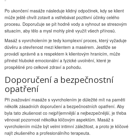
Po ukončení masáže následuje klidný odpočinek, kdy se klient
může ještě chvíli zotavit a vstřebávat pozitivní účinky celého
procesu. Doporučuje se pít hodně vody a vyhnout se stresovým
situacím, aby tělo a mysl mohly plně využít všech přínosů.
Masáž s vyvrcholením je tedy komplexní proces, který vyžaduje
důvěru a otevřenost mezi klientem a masérem. Jestliže se
provádí správně a s respektem k klientovým hranicím, může
přinést hluboké emocionální a fyzické uvolnění, které je
prospěšné pro celkové zdraví a pohodu.
Doporučení a bezpečnostní
opatření
Při zvažování masáže s vyvrcholením je důležité mít na paměti
několik zásadních doporučení a bezpečnostních opatření. Aby
byla tato zkušenost co nejpříjemnější a nejbezpečnější, je třeba
věnovat pozornost několika klíčovým aspektům. Masáž s
vyvrcholením může být velmi intimní záležitost, a proto je klíčové
najít zkušeného a profesionálního terapeuta.