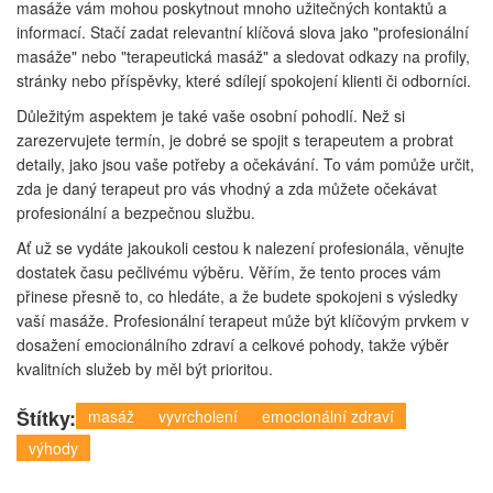
masáže vám mohou poskytnout mnoho užitečných kontaktů a
informací. Stačí zadat relevantní klíčová slova jako "profesionální
masáže" nebo "terapeutická masáž" a sledovat odkazy na profily,
stránky nebo příspěvky, které sdílejí spokojení klienti či odborníci.
Důležitým aspektem je také vaše osobní pohodlí. Než si
zarezervujete termín, je dobré se spojit s terapeutem a probrat
detaily, jako jsou vaše potřeby a očekávání. To vám pomůže určit,
zda je daný terapeut pro vás vhodný a zda můžete očekávat
profesionální a bezpečnou službu.
Ať už se vydáte jakoukoli cestou k nalezení profesionála, věnujte
dostatek času pečlivému výběru. Věřím, že tento proces vám
přinese přesně to, co hledáte, a že budete spokojeni s výsledky
vaší masáže. Profesionální terapeut může být klíčovým prvkem v
dosažení emocionálního zdraví a celkové pohody, takže výběr
kvalitních služeb by měl být prioritou.
Štítky:
masáž
vyvrcholení
emocionální zdraví
výhody