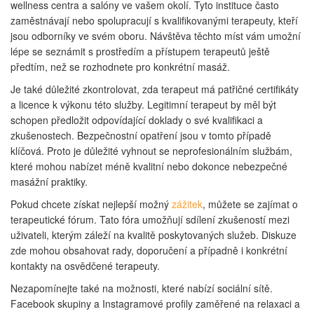
wellness centra a salóny ve vašem okolí. Tyto instituce často
zaměstnávají nebo spolupracují s kvalifikovanými terapeuty, kteří
jsou odborníky ve svém oboru. Návštěva těchto míst vám umožní
lépe se seznámit s prostředím a přístupem terapeutů ještě
předtím, než se rozhodnete pro konkrétní masáž.
Je také důležité zkontrolovat, zda terapeut má patřičné certifikáty
a licence k výkonu této služby. Legitimní terapeut by měl být
schopen předložit odpovídající doklady o své kvalifikaci a
zkušenostech. Bezpečnostní opatření jsou v tomto případě
klíčová. Proto je důležité vyhnout se neprofesionálním službám,
které mohou nabízet méně kvalitní nebo dokonce nebezpečné
masážní praktiky.
Pokud chcete získat nejlepší možný
zážitek
, můžete se zajímat o
terapeutické fórum. Tato fóra umožňují sdílení zkušeností mezi
uživateli, kterým záleží na kvalitě poskytovaných služeb. Diskuze
zde mohou obsahovat rady, doporučení a případně i konkrétní
kontakty na osvědčené terapeuty.
Nezapomínejte také na možnosti, které nabízí sociální sítě.
Facebook skupiny a Instagramové profily zaměřené na relaxaci a