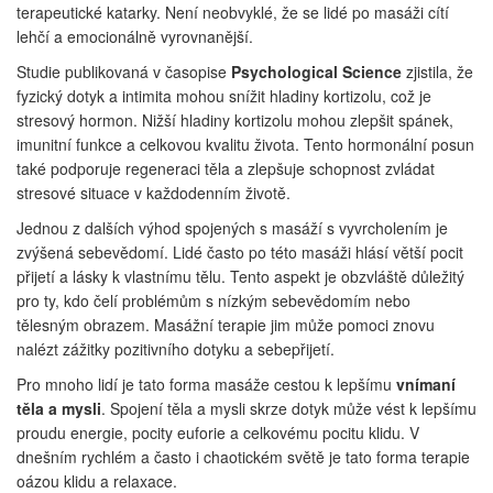
terapeutické katarky. Není neobvyklé, že se lidé po masáži cítí
lehčí a emocionálně vyrovnanější.
Studie publikovaná v časopise
Psychological Science
zjistila, že
fyzický dotyk a intimita mohou snížit hladiny kortizolu, což je
stresový hormon. Nižší hladiny kortizolu mohou zlepšit spánek,
imunitní funkce a celkovou kvalitu života. Tento hormonální posun
také podporuje regeneraci těla a zlepšuje schopnost zvládat
stresové situace v každodenním životě.
Jednou z dalších výhod spojených s masáží s vyvrcholením je
zvýšená sebevědomí. Lidé často po této masáži hlásí větší pocit
přijetí a lásky k vlastnímu tělu. Tento aspekt je obzvláště důležitý
pro ty, kdo čelí problémům s nízkým sebevědomím nebo
tělesným obrazem. Masážní terapie jim může pomoci znovu
nalézt zážitky pozitivního dotyku a sebepřijetí.
Pro mnoho lidí je tato forma masáže cestou k lepšímu
vnímaní
těla a mysli
. Spojení těla a mysli skrze dotyk může vést k lepšímu
proudu energie, pocity euforie a celkovému pocitu klidu. V
dnešním rychlém a často i chaotickém světě je tato forma terapie
oázou klidu a relaxace.