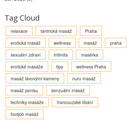
Tag Cloud
relaxace
tantrická masáž
Praha
erotická masáž
wellness
masáž
praha
sexuální zdraví
intimita
masérka
erotické masáže
tipy
wellness Praha
masáž lávovými kameny
nuru masáž
masáž penisu
senzuální masáž
techniky masáže
francouzské líbání
footjob masáž