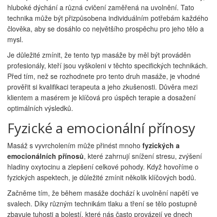
hluboké dýchání a různá cvičení zaměřená na uvolnění. Tato
technika může být přizpůsobena individuálním potřebám každého
člověka, aby se dosáhlo co největšího prospěchu pro jeho tělo a
mysl.
Je důležité zmínit, že tento typ masáže by měl být prováděn
profesionály, kteří jsou vyškoleni v těchto specifických technikách.
Před tím, než se rozhodnete pro tento druh masáže, je vhodné
prověřit si kvalifikaci terapeuta a jeho zkušenosti. Důvěra mezi
klientem a masérem je klíčová pro úspěch terapie a dosažení
optimálních výsledků.
Fyzické a emocionální přínosy
Masáž s vyvrcholením může přinést mnoho
fyzických a
emocionálních přínosů
, které zahrnují snížení stresu, zvýšení
hladiny oxytocinu a zlepšení celkové pohody. Když hovoříme o
fyzických aspektech, je důležité zmínit několik klíčových bodů.
Začněme tím, že během masáže dochází k uvolnění napětí ve
svalech. Díky různým technikám tlaku a tření se tělo postupně
zbavuje tuhosti a bolestí, které nás často provázejí ve dnech