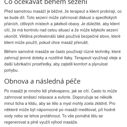
Co očekávat během sezení
Před samotnou masáží je běžné, že terapeut a klient probírají, co
se bude dít. Toto sezení může zahrnovat diskusi o specifických
přáních, citlivých místech a jakékoli obavy. Je důležité, aby klient
cítí, že má kontrolu nad celou situací a že může kdykoliv sezení
ukončit. Většina profesionálů také používá bezpečné slovo, které
klient může použít, pokud chce masáž přerušit.
Během samotné masáže se často používají různé techniky, které
zahrnují jemné doteky a rozdílné tlaky. Terapeuti využívají oleje a
další lubrikační prostředky, aby zajistili komfort a plynulost
pohybu.
Obnova a následná péče
Po masáži je mnoho lidí překvapeno, jak se cítí. Často to může
zahrnovat směsicí relaxace a euforie. Doporučuje se několik
minut ticha a klidu, aby se tělo a mysl mohly zcela zklidnit. Pro
některé může být nápomocné po masáži meditovat, pít hodně
vody nebo se lehce protáhnout. To vše pomáhá tělu se
regenerovat a plně využít výhod masáže.