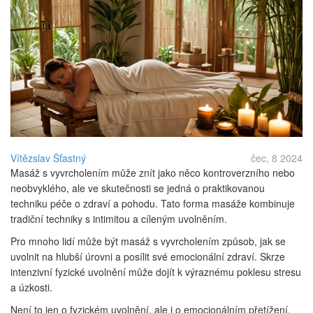
Vítězslav Šťastný
čec, 8 2024
Masáž s vyvrcholením může znít jako něco kontroverzního nebo
neobvyklého, ale ve skutečnosti se jedná o praktikovanou
techniku péče o zdraví a pohodu. Tato forma masáže kombinuje
tradiční techniky s intimitou a cíleným uvolněním.
Pro mnoho lidí může být masáž s vyvrcholením způsob, jak se
uvolnit na hlubší úrovni a posílit své emocionální zdraví. Skrze
intenzivní fyzické uvolnění může dojít k výraznému poklesu stresu
a úzkosti.
Není to jen o fyzickém uvolnění, ale i o emocionálním přetížení.