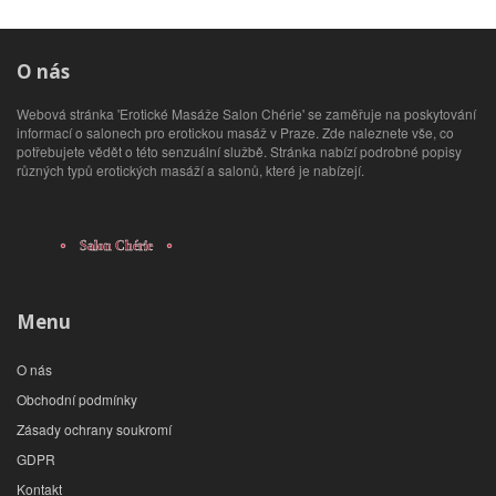
O nás
Webová stránka 'Erotické Masáže Salon Chérie' se zaměřuje na poskytování
informací o salonech pro erotickou masáž v Praze. Zde naleznete vše, co
potřebujete vědět o této senzuální službě. Stránka nabízí podrobné popisy
různých typů erotických masáží a salonů, které je nabízejí.
Menu
O nás
Obchodní podmínky
Zásady ochrany soukromí
GDPR
Kontakt