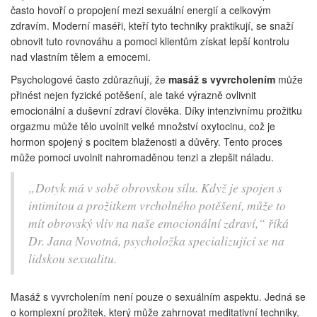
často hovoří o propojení mezi sexuální energií a celkovým
zdravím. Moderní maséři, kteří tyto techniky praktikují, se snaží
obnovit tuto rovnováhu a pomoci klientům získat lepší kontrolu
nad vlastním tělem a emocemi.
Psychologové často zdůrazňují, že
masáž s vyvrcholením
může
přinést nejen fyzické potěšení, ale také výrazně ovlivnit
emocionální a duševní zdraví člověka. Díky intenzivnímu prožitku
orgazmu může tělo uvolnit velké množství oxytocinu, což je
hormon spojený s pocitem blaženosti a důvěry. Tento proces
může pomoci uvolnit nahromaděnou tenzi a zlepšit náladu.
„Dotyk má v sobě obrovskou sílu. Když je spojen s
intimitou a prožitkem vrcholného potěšení, může to
mít obrovský vliv na naše emocionální zdraví,“ říká
Dr. Jana Novotná, psycholožka specializující se na
lidskou sexualitu.
Masáž s vyvrcholením není pouze o sexuálním aspektu. Jedná se
o komplexní prožitek, který může zahrnovat meditativní techniky,