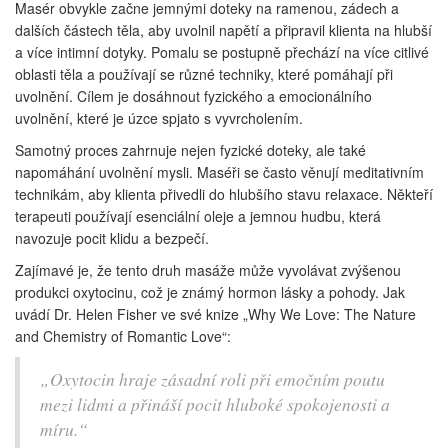
Masér obvykle začne jemnými doteky na ramenou, zádech a
dalších částech těla, aby uvolnil napětí a připravil klienta na hlubší
a více intimní dotyky. Pomalu se postupně přechází na více citlivé
oblasti těla a používají se různé techniky, které pomáhají při
uvolnění. Cílem je dosáhnout fyzického a emocionálního
uvolnění, které je úzce spjato s vyvrcholením.
Samotný proces zahrnuje nejen fyzické doteky, ale také
napomáhání uvolnění mysli. Maséři se často věnují meditativním
technikám, aby klienta přivedli do hlubšího stavu relaxace. Někteří
terapeuti používají esenciální oleje a jemnou hudbu, která
navozuje pocit klidu a bezpečí.
Zajímavé je, že tento druh masáže může vyvolávat zvýšenou
produkci oxytocinu, což je známý hormon lásky a pohody. Jak
uvádí Dr. Helen Fisher ve své knize „Why We Love: The Nature
and Chemistry of Romantic Love“:
„Oxytocin hraje zásadní roli při emočním poutu
mezi lidmi a přináší pocit hluboké spokojenosti a
míru.“