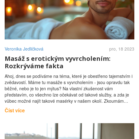
Veronika Jedličková
pro, 18 2023
Masáž s erotickým vyvrcholením:
Rozkrýváme fakta
Ahoj, dnes se podíváme na téma, které je obestřeno tajemstvím i
zvědavostí. Máme tu masáže s vyvrcholením - jsou opravdu tak
běžné, nebo je to jen mýtus? Na vlastní zkušenost vám
představím, co všechno lze očekávat od takové služby, a zda je
vůbec možné najít takové masérky v našem okolí. Zkoumám
nejen etiketu a pravidla, kterými se řídí poskytovatelé těchto
Číst více
masáží, ale i to, jak tato služba ovlivňuje vnímání sexuality v
dnešní společnosti. Ponoříme se do hlubin této tajuplné aktivity a
zjistíme, kde leží hranice mezi realitou a fikcí.