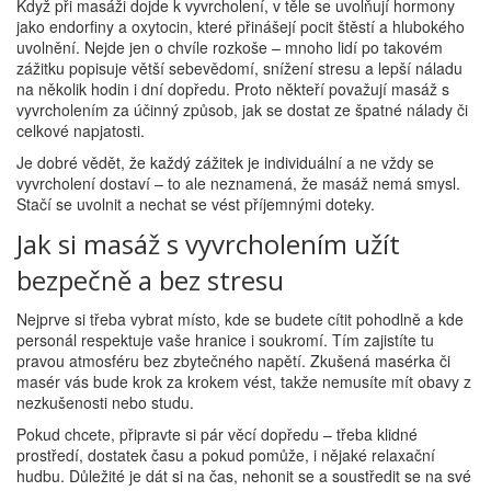
Když při masáži dojde k vyvrcholení, v těle se uvolňují hormony
jako endorfiny a oxytocin, které přinášejí pocit štěstí a hlubokého
uvolnění. Nejde jen o chvíle rozkoše – mnoho lidí po takovém
zážitku popisuje větší sebevědomí, snížení stresu a lepší náladu
na několik hodin i dní dopředu. Proto někteří považují masáž s
vyvrcholením za účinný způsob, jak se dostat ze špatné nálady či
celkové napjatosti.
Je dobré vědět, že každý zážitek je individuální a ne vždy se
vyvrcholení dostaví – to ale neznamená, že masáž nemá smysl.
Stačí se uvolnit a nechat se vést příjemnými doteky.
Jak si masáž s vyvrcholením užít
bezpečně a bez stresu
Nejprve si třeba vybrat místo, kde se budete cítit pohodlně a kde
personál respektuje vaše hranice i soukromí. Tím zajistíte tu
pravou atmosféru bez zbytečného napětí. Zkušená masérka či
masér vás bude krok za krokem vést, takže nemusíte mít obavy z
nezkušenosti nebo studu.
Pokud chcete, připravte si pár věcí dopředu – třeba klidné
prostředí, dostatek času a pokud pomůže, i nějaké relaxační
hudbu. Důležité je dát si na čas, nehonit se a soustředit se na své