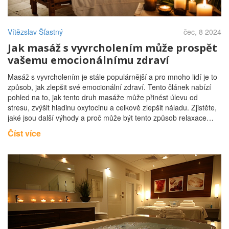
Vítězslav Šťastný
čec, 8 2024
Jak masáž s vyvrcholením může prospět
vašemu emocionálnímu zdraví
Masáž s vyvrcholením je stále populárnější a pro mnoho lidí je to
způsob, jak zlepšit své emocionální zdraví. Tento článek nabízí
pohled na to, jak tento druh masáže může přinést úlevu od
stresu, zvýšit hladinu oxytocinu a celkově zlepšit náladu. Zjistěte,
jaké jsou další výhody a proč může být tento způsob relaxace
vhodný právě pro vás.
Číst více