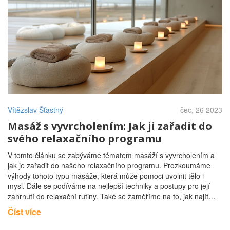
Vítězslav Šťastný
čec, 26 2023
Masáž s vyvrcholením: Jak ji zařadit do
svého relaxačního programu
V tomto článku se zabýváme tématem masáží s vyvrcholením a
jak je zařadit do našeho relaxačního programu. Prozkoumáme
výhody tohoto typu masáže, která může pomoci uvolnit tělo i
mysl. Dále se podíváme na nejlepší techniky a postupy pro její
zahrnutí do relaxační rutiny. Také se zaměříme na to, jak najít
správného maséra, aby zážitek byl co nejlepší. Na závěr dáme i
Číst více
několik tipů, jak si masáž s vyvrcholením můžete vyzkoušet sami
doma.