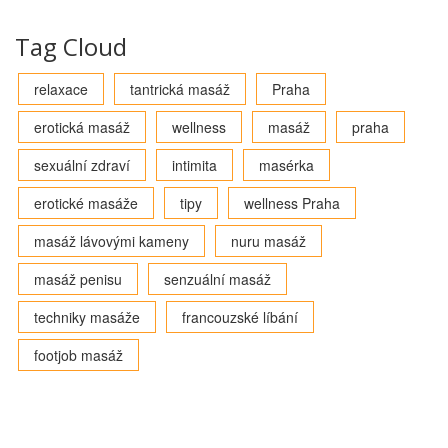
Tag Cloud
relaxace
tantrická masáž
Praha
erotická masáž
wellness
masáž
praha
sexuální zdraví
intimita
masérka
erotické masáže
tipy
wellness Praha
masáž lávovými kameny
nuru masáž
masáž penisu
senzuální masáž
techniky masáže
francouzské líbání
footjob masáž