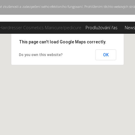
ké zkušenosti a zabezpečení svého efektivního fungovaní. Prohlížením těchto webových strá
Hairdresser
Cosmetics
Manicure/pedicure
Prodlužování řas
New
This page can't load Google Maps correctly.
OK
Do you own this website?