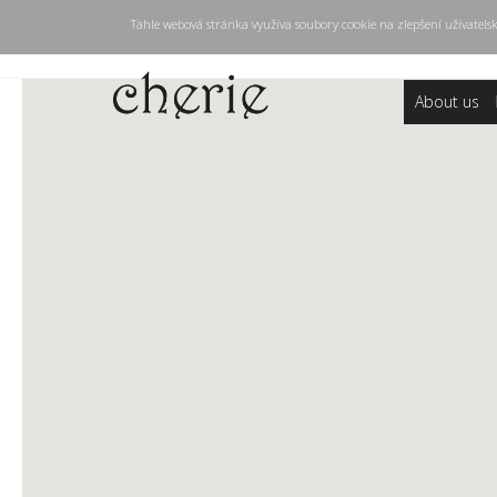
Tahle webová stránka využíva soubory cookie na zlepšení užívatels
About us