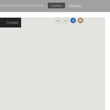
nek souhlasíte s používáním cookies.
Informace
V pořádku
EN
CZ
s
Contact