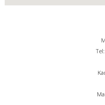
M
Tel
Ka
Man