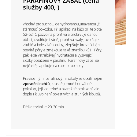
PARAFÍNOVÝ ZÁBAL (cena
služby 400,-)
vhodný pro suchou, dehydrovanou,unavenou ,či
stárnoucí pokožku. Při aplikaci na kůži při teplotě
52-62°C pozvolna prohřívá a prokrvuje danou
oblast, uvolňuje tkáně, prohřívá svaly, uvolňuje
ztuhlé a bolestivé klouby, zlepšuje krevní oběh,
otevírá póry a změkčuje také ztvrdlou kůži. Póry,
pak lépe vstřebávají hydratační a vyživující
složky obsažené v parafínu. Parafínový zábal se
nejčastěji aplikuje na ruce nebo nohy.
Pravidelnými parafínovými zábaly se docílí nejen
zpevnění nehtů
, krásně jemné hedvábné
pokožky, její viditelné a okamžité omlazení, ale
dojde i k uvolnění bolestivých a ztuhlých kloubů.
Délka trvání je 20-30min.