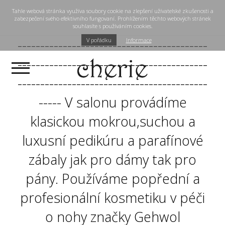
Tahle webová stránka využíva soubory cookie na zlepšení užívatelské zkušenosti a
zabezpečení svého efektivního fungovaní. Prohlížením těchto webových stránek
souhlasíte s používáním cookies.
------------------------------------------
V pořádku
Informace
------------------------------------------
------------------------------------------
----- V salonu provádíme
klasickou mokrou,suchou a
luxusní pedikúru a parafínové
zábaly jak pro dámy tak pro
pány. Používáme popřední a
profesionální kosmetiku v péči
o nohy značky Gehwol