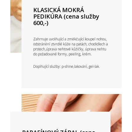
KLASICKÁ MOKRÁ
PEDIKÚRA (cena služby
600,-)
Zahrnuje uvolňující a změkčující koupel nohou,
odstránění ztvrdlé kůže na patách, chodidlech a
prstech,úprava nehtové kůžičky, úprava nehtu
do požadované formy, peeling, krém.
Doplňující služby: p-shine,lakování, gel-lak.