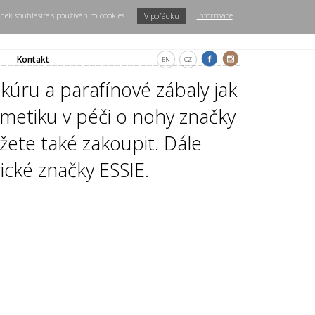
nek souhlasíte s používáním cookies.
Informace
V pořádku
---------------------------------------
Kontakt
EN
CZ
kúru a parafínové zábaly jak
metiku v péči o nohy značky
ete také zakoupit. Dále
cké značky ESSIE.