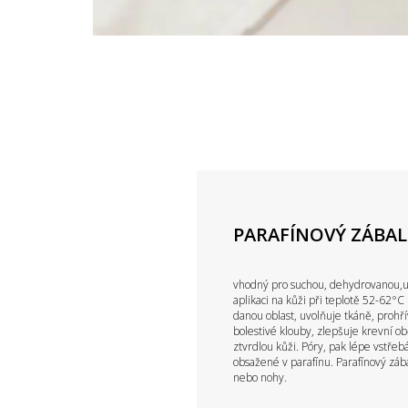
PARAFÍNOVÝ ZÁBAL (
vhodný pro suchou, dehydrovanou,un
aplikaci na kůži při teplotě 52-62°C
danou oblast, uvolňuje tkáně, prohří
bolestivé klouby, zlepšuje krevní o
ztvrdlou kůži. Póry, pak lépe vstřebá
obsažené v parafínu. Parafínový zába
nebo nohy.