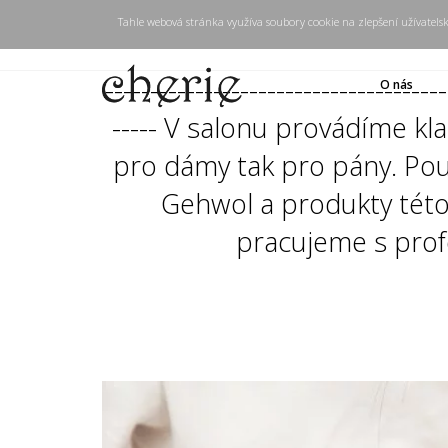
Tahle webová stránka využíva soubory cookie na zlepšení užívatels
--------------------------------------
O nás
----- V salonu provádíme kl
pro dámy tak pro pány. Pou
Gehwol a produkty této
pracujeme s prof