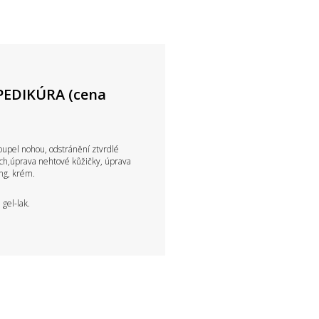
EDIKÚRA (cena
oupel nohou, odstránění ztvrdlé
ech,úprava nehtové kůžičky, úprava
ng, krém.
 gel-lak.