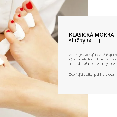
KLASICKÁ MOKRÁ P
služby 600,-)
Zahrnuje uvolňující a změkčující k
kůže na patách, chodidlech a prst
nehtu do požadované formy, peeli
Doplňující služby: p-shine,lakování,