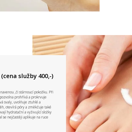
cena služby 400,-)
avenou ,či stárnoucí pokožku. Při
 pozvolna prohřívá a prokrvuje
vá svaly, uvolňuje ztuhlé a
běh, otevírá póry a změkčuje také
vají hydratační a vyživující složky
l se nejčastěji aplikuje na ruce