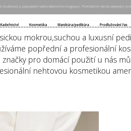
ké zkušenosti a zabezpečení svého efektivního fungovaní. Prohlížením těchto webových strá
-------------------------------------------------
Kadeřnictví
Kosmetika
Manikúra/pedikúra
Prodlužování řas
asickou mokrou,suchou a luxusní pedi
žíváme popřední a profesionální kos
 značky pro domácí použití u nás můž
esionální nehtovou kosmetikou ameri